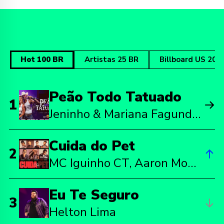
Hot 100 BR
Artistas 25 BR
Billboard US 200
Peão Todo Tatuado
1
Jeninho & Mariana Fagundes, Jeninho, Mariana Fagundes
Cuida do Pet
2
MC Iguinho CT, Aaron Modesto, MC Negão Original, Oldilla, Du\'L, MC Willian, DJ Aladin GDB
Eu Te Seguro
3
Helton Lima