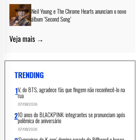
Neil Young e The Chrome Hearts anunciam o novo
álbum ‘Second Song’
Veja mais →
TRENDING
V, do BTS, agradece fãs que fingem não reconhecê-lo na
rua
07/08/2026
10 anos do BLACKPINK: integrantes se pronunciam após
polêmica de aniversário
07/08/2026
‘Guerreiras do K-pop’ domina parada da Billboard e busca