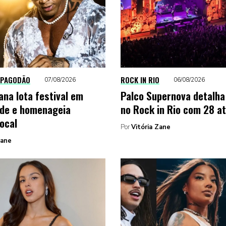
 PAGODÃO
ROCK IN RIO
07/08/2026
06/08/2026
ana lota festival em
Palco Supernova detalha 
de e homenageia
no Rock in Rio com 28 a
local
Por
Vitória Zane
Zane