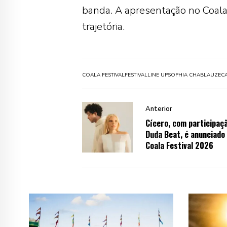
banda. A apresentação no Coala
trajetória.
COALA FESTIVAL
FESTIVAL
LINE UP
SOPHIA CHABLAU
ZEC
Anterior
Cícero, com participaç
Duda Beat, é anunciado
Coala Festival 2026