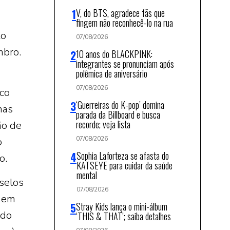
V, do BTS, agradece fãs que
fingem não reconhecê-lo na rua
to
07/08/2026
mbro.
10 anos do BLACKPINK:
integrantes se pronunciam após
polêmica de aniversário
07/08/2026
sco
‘Guerreiras do K-pop’ domina
mas
parada da Billboard e busca
recorde; veja lista
ão de
07/08/2026
o
Sophia Laforteza se afasta do
o.
KATSEYE para cuidar da saúde
mental
selos
07/08/2026
o em
Stray Kids lança o mini-álbum
 do
‘THIS & THAT’; saiba detalhes