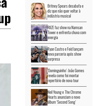
ca
Britney Spears desabafa e
-up
diz que não quer voltar à
indústria musical
RIIZE faz show na Namsan
Tower e enfrenta chuva com
energia
Ryan Castro e Feid lançam
nova parceria após show
surpresa
‘Dominguinho’: João Gomes
revela como foi montar
repertório de nova tour
Neil Young e The Chrome
Hearts anunciam o novo
álbum ‘Second Song’