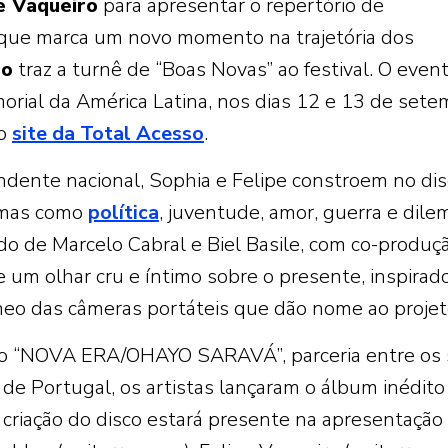
e Vaqueiro
para apresentar o repertório de
 que marca um novo momento na trajetória dos
so
traz a turnê de “Boas Novas” ao festival. O even
rial da América Latina, nos dias 12 e 13 de sete
no
site da Total Acesso
.
dente nacional, Sophia e Felipe constroem no di
emas como
política
, juventude, amor, guerra e dile
o de Marcelo Cabral e Biel Basile, com co-produç
e um olhar cru e íntimo sobre o presente, inspirad
âneo das câmeras portáteis que dão nome ao projet
o “NOVA ERA/OHAYO SARAVÁ”, parceria entre os 
 de Portugal, os artistas lançaram o álbum inédit
 criação do disco estará presente na apresentação