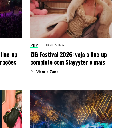
POP
06/08/2026
line-up
ZIG Festival 2026: veja o line-up
trações
completo com Slayyyter e mais
Por
Vitória Zane