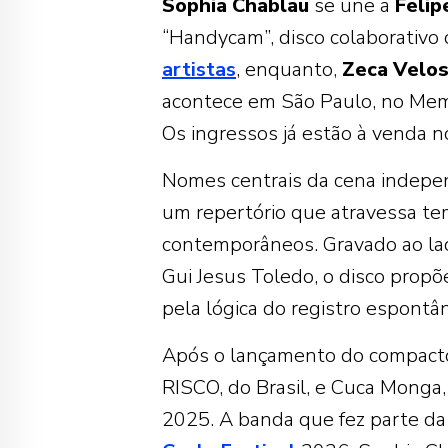
Sophia
Chablau
se une a
Felip
“Handycam”, disco colaborativo
artistas
, enquanto,
Zeca
Velo
acontece em São Paulo, no Memo
Os ingressos já estão à venda 
Nomes centrais da cena indepen
um repertório que atravessa t
contemporâneos. Gravado ao lad
Gui Jesus Toledo, o disco propõ
pela lógica do registro espont
Após o lançamento do compact
RISCO, do Brasil, e Cuca Monga,
2025. A banda que fez parte da