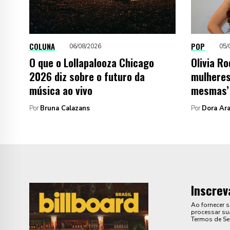
COLUNA
POP
06/08/2026
05/
O que o Lollapalooza Chicago
Olivia Ro
2026 diz sobre o futuro da
mulheres
música ao vivo
mesmas’
Por
Bruna Calazans
Por
Dora Ara
Inscrev
Ao fornecer 
processar sua
Termos de Se