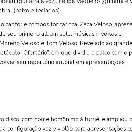
lau (guitarra e voz), Felipe Vaqueiro (guitarra e v
abral (baixo e teclados).
 cantor e compositor carioca, Zeca Veloso, apres
de seu primeiro álbum solo, músicas inéditas e
 Moreno Veloso e Tom Veloso. Revelado ao grand
táculo “Ofertório”, em que dividiu o palco com o p
volver seu repertório autoral em apresentações
ro disco, com nome homônimo à turnê, e ampliou 
da configuração voz e violão para apresentações 