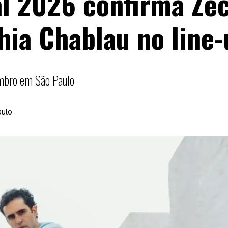
al 2026 confirma Ze
hia Chablau no line
embro em São Paulo
aulo