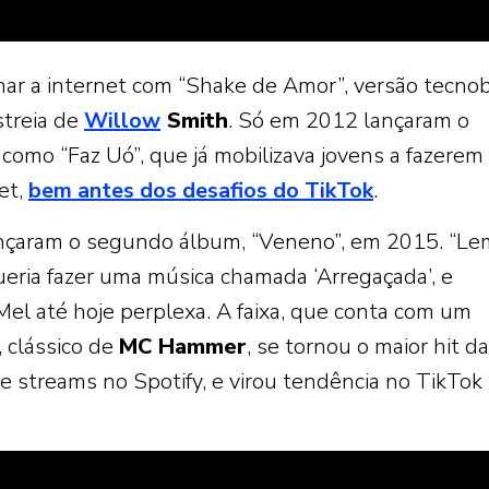
nhar a internet com “Shake de Amor”, versão tecno
streia de
Willow
Smith
. Só em 2012 lançaram o
s como “Faz Uó”, que já mobilizava jovens a fazerem
et,
bem antes dos desafios do TikTok
.
lançaram o segundo álbum, “Veneno”, em 2015. “L
ueria fazer uma música chamada ‘Arregaçada’, e
el até hoje perplexa. A faixa, que conta com um
 clássico de
MC Hammer
, se tornou o maior hit da
e streams no Spotify, e virou tendência no TikTok