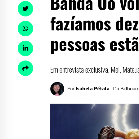
Banda Uó vol
fazíamos dez
pessoas estã
Em entrevista exclusiva, Mel, Mateu
Por
Isabela Pétala
· Da Billboar