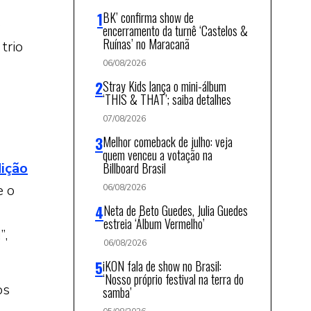
BK’ confirma show de
e
encerramento da turnê ‘Castelos &
Ruínas’ no Maracanã
trio
06/08/2026
Stray Kids lança o mini-álbum
‘THIS & THAT’; saiba detalhes
07/08/2026
Melhor comeback de julho: veja
quem venceu a votação na
dição
Billboard Brasil
e o
06/08/2026
Neta de Beto Guedes, Julia Guedes
estreia ‘Álbum Vermelho’
”,
06/08/2026
iKON fala de show no Brasil:
‘Nosso próprio festival na terra do
os
samba’