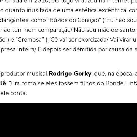
ó? Criada em 2010, ela logo viralizou na internet p
o quanto inusitada de uma estética excêntrica, c
dançantes, como “Búzios do Coração” (“Eu não so
, não tem nem comparação/ Não sou mãe de santo
”) e “Cremosa” (“‘Cê vai ser exorcizada/ Vai virar 
resa inteira/ E depois ser demitida por causa da 
 produtor musical
Rodrigo Gorky
, que, na época, 
lê
. “Era como se eles fossem filhos do Bonde. Ent
 ele conta.