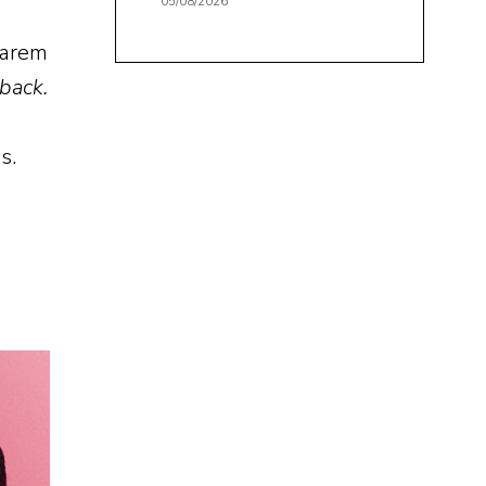
05/08/2026
çarem
back.
s.