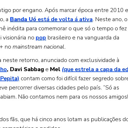
antigo por engano. Após marcar época entre 2010 
o, a
Banda Uó
está de volta á ativa
. Neste ano, o 
ê inédita para comemorar o que só o tempo o fez
 visionária no
pop
brasileiro e na vanguarda da
+ no
mainstream nacional
.
 neste retorno, anunciado com exclusividade à
lho
, Davi Sabbag
e
Mel
(
que estrela a capa da e
 Pepita)
contam como foi difícil fazer segredo sobr
e percorrer diversas cidades pelo país. “Só as
sabiam. Não contamos nem para os nossos amigos!
dos fãs, que há cinco anos lotam as publicações d