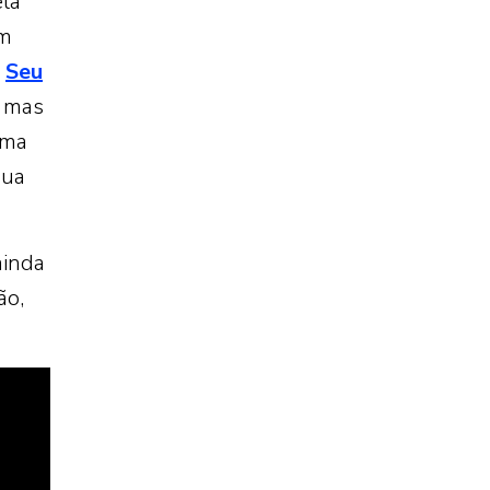
ela
om
u
Seu
, mas
uma
sua
ainda
ão,