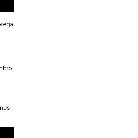
brega
embro
 nos