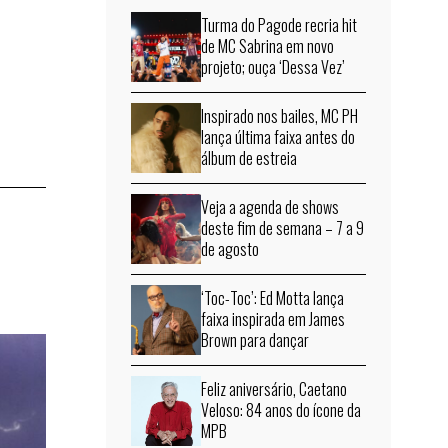
Turma do Pagode recria hit
de MC Sabrina em novo
projeto; ouça ‘Dessa Vez’
Inspirado nos bailes, MC PH
lança última faixa antes do
álbum de estreia
Veja a agenda de shows
deste fim de semana – 7 a 9
de agosto
‘Toc-Toc’: Ed Motta lança
faixa inspirada em James
Brown para dançar
Feliz aniversário, Caetano
Veloso: 84 anos do ícone da
MPB