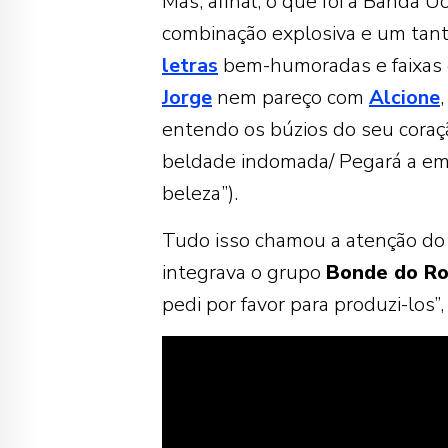
Mas, afinal, o que foi a Banda U
combinação explosiva e um tant
letras
bem-humoradas e faixas 
Jorge
nem pareço com
Alcione
entendo os búzios do seu coração
beldade indomada/ Pegará a emp
beleza”).
Tudo isso chamou a atenção do
integrava o grupo
Bonde do Ro
pedi por favor para produzi-los”,