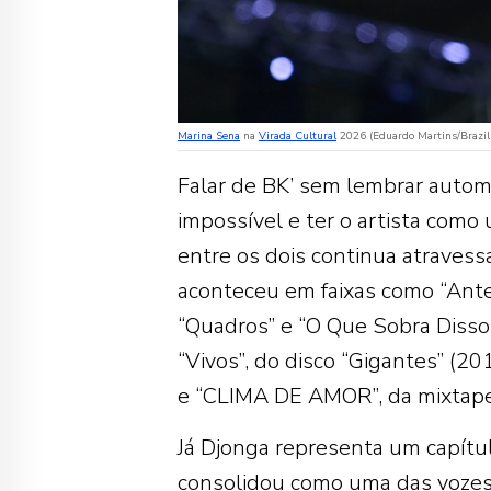
Marina Sena
na
Virada Cultural
2026 (Eduardo Martins/Brazi
Falar de BK’ sem lembrar autom
impossível e ter o artista com
entre os dois continua atravess
aconteceu em faixas como “Ant
“Quadros” e “O Que Sobra Disso 
“Vivos”, do disco “Gigantes” (2
e “CLIMA DE AMOR”, da mixtap
Já Djonga representa um capítulo 
consolidou como uma das vozes 