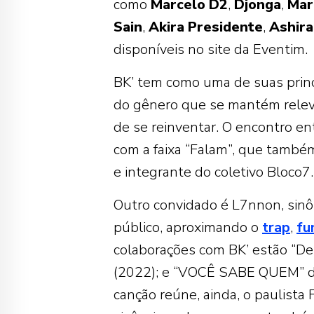
como
Marcelo
D2
,
Djonga
,
Mar
Sain
,
Akira
Presidente
,
Ashira
disponíveis no site da Eventim.
BK’ tem como uma de suas princ
do gênero que se mantém relev
de se reinventar. O encontro en
com a faixa “Falam”, que também
e integrante do coletivo Bloco7.
Outro convidado é L7nnon, sin
público, aproximando o
trap
,
fu
colaborações com BK’ estão “De
(2022); e “VOCÊ SABE QUEM” d
canção reúne, ainda, o paulista