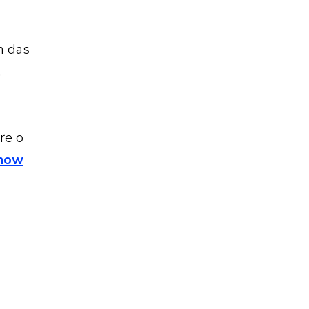
m das
,
re o
show