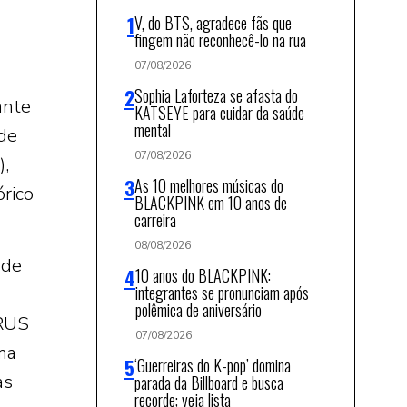
V, do BTS, agradece fãs que
fingem não reconhecê-lo na rua
07/08/2026
Sophia Laforteza se afasta do
ante
KATSEYE para cuidar da saúde
mental
de
07/08/2026
),
As 10 melhores músicas do
órico
BLACKPINK em 10 anos de
carreira
08/08/2026
nde
10 anos do BLACKPINK:
integrantes se pronunciam após
polêmica de aniversário
ARUS
07/08/2026
ma
‘Guerreiras do K-pop’ domina
as
parada da Billboard e busca
recorde; veja lista