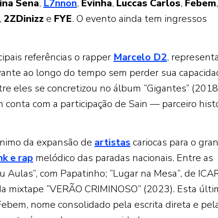
ina
Sena
,
L7nnon
,
Evinha
,
Luccas
Carlos
,
Febem
,
,
2ZDinizz
e
FYE
. O evento ainda tem ingressos
ipais referências o rapper
Marcelo D2
, represent
ante ao longo do tempo sem perder sua capacida
tre eles se concretizou no álbum “Gigantes” (2018
 conta com a participação de Sain — parceiro hist
ônimo da expansão de
artistas
cariocas para o gra
nk e rap
melódico das paradas nacionais. Entre as
u Aulas”, com Papatinho; “Lugar na Mesa”, de IC
a mixtape “VERÃO CRIMINOSO” (2023). Esta últi
 Febem, nome consolidado pela escrita direta e pel