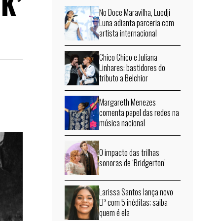
BK’
No Doce Maravilha, Luedji
Luna adianta parceria com
artista internacional
Chico Chico e Juliana
Linhares: bastidores do
tributo a Belchior
Margareth Menezes
comenta papel das redes na
música nacional
O impacto das trilhas
sonoras de ‘Bridgerton’
Larissa Santos lança novo
EP com 5 inéditas; saiba
quem é ela