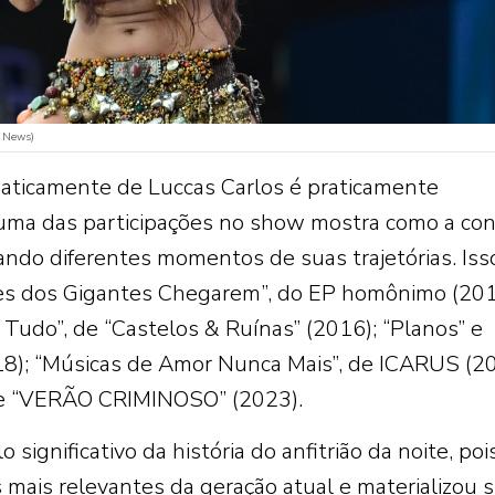
l News)
aticamente de Luccas Carlos é praticamente
o uma das participações no show mostra como a co
ando diferentes momentos de suas trajetórias. Iss
es dos Gigantes Chegarem”, do EP homônimo (201
Tudo”, de “Castelos & Ruínas” (2016); “Planos” e
018); “Músicas de Amor Nunca Mais”, de ICARUS (2
e “VERÃO CRIMINOSO” (2023).
significativo da história do anfitrião da noite, poi
mais relevantes da geração atual e materializou 