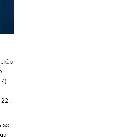
nexão
o
7);
022);
s se
sua