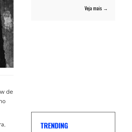
Veja mais →
ow de
 no
TRENDING
ra,