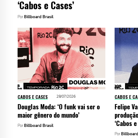
‘Cabos e Cases’
Por
Billboard Brasil
CABOS E CASES
CABOS E CA
28/07/2026
Douglas Moda: ‘O funk vai ser o
Felipe Va
maior gênero do mundo’
produção
‘Cabos e
Por
Billboard Brasil
Por
Billboard