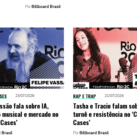
Por
Billboard Brasil
SES
RAP E TRAP
23/07/2026
21/07/2026
ssão fala sobre IA,
Tasha e Tracie falam sob
 musical e mercado no
turnê e resistência no ‘
 Cases’
Cases’
 Brasil
Por
Billboard Brasil