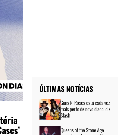
ÚLTIMAS NOTÍCIAS
Guns N’ Roses está cada vez
mais perto de novo disco, diz
Slash
tória
Cases’
Queens of the Stone Age