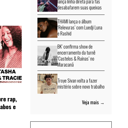
lança linha direta para fãs
desabafarem suas queixas
THAMI lança o álbum
‘Relevuras’ com Luedji Luna
e Rashid
BK’ confirma show de
encerramento da turnê
‘Castelos & Ruínas’ no
Maracanã
Troye Sivan volta a fazer
mistério sobre novo trabalho
re rap,
Veja mais →
Cabos e