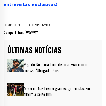
entrevistas exclusivas!
CORTIS
FORBES
I-DLE
K-POP
KPOP
NMIXX
Compartilhar:
ÚLTIMAS NOTÍCIAS
Pagode Restaura lança disco ao vivo com o
sucesso ‘Obrigado Deus’
Made in Brazil reúne grandes guitarristas em
tributo a Celso Kim