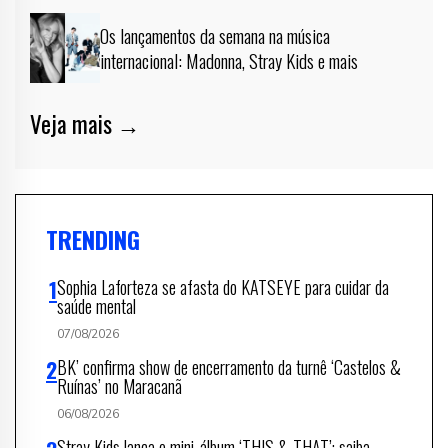
Os lançamentos da semana na música
internacional: Madonna, Stray Kids e mais
Veja mais →
TRENDING
Sophia Laforteza se afasta do KATSEYE para cuidar da
saúde mental
07/08/2026
BK’ confirma show de encerramento da turnê ‘Castelos &
Ruínas’ no Maracanã
06/08/2026
Stray Kids lança o mini-álbum ‘THIS & THAT’; saiba