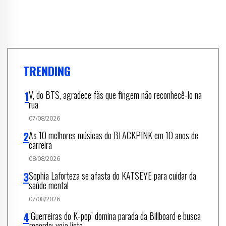
TRENDING
V, do BTS, agradece fãs que fingem não reconhecê-lo na
rua
07/08/2026
As 10 melhores músicas do BLACKPINK em 10 anos de
carreira
08/08/2026
Sophia Laforteza se afasta do KATSEYE para cuidar da
saúde mental
07/08/2026
‘Guerreiras do K-pop’ domina parada da Billboard e busca
recorde; veja lista