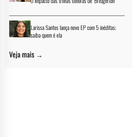
O impacto das trilhas sonoras de ‘Bridgerton’
Larissa Santos lança novo EP com 5 inéditas;
saiba quem é ela
Veja mais →