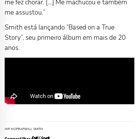
me fez chorar. […] Me machucou e também
me assustou.”
Smith está lançando “Based on a True
Story”, seu primeiro álbum em mais de 20
anos.
HIP HOP
RAP
WILL SMITH
Compartilhar: