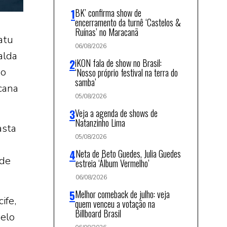
BK’ confirma show de
encerramento da turnê ‘Castelos &
Ruínas’ no Maracanã
atu
06/08/2026
alda
iKON fala de show no Brasil:
mo
‘Nosso próprio festival na terra do
samba’
cana
05/08/2026
Veja a agenda de shows de
Natanzinho Lima
asta
05/08/2026
Neta de Beto Guedes, Julia Guedes
 de
estreia ‘Álbum Vermelho’
06/08/2026
Melhor comeback de julho: veja
ife,
quem venceu a votação na
Billboard Brasil
pelo