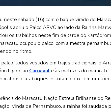
 neste sábado (16) com o baque virado do Marac
nópolis abriu o Palco ARVO ao lado da Rainha Mariv
ciou os trabalhos neste fim de tarde do Kartódro
maracatu ocupou o palco, com a mestra pernambu
dendo no ritmo.
alco, todos vestidos em trajes tradicionais, o Arr
ório ligado ao
Carnaval
e às matrizes do maracatu
chocalhos e atabaques iniciaram o dia com um tom
erência do Maracatu Nação Estrela Brilhante do Rec
ação. Vinda de Pernambuco, a rainha foi saudada 