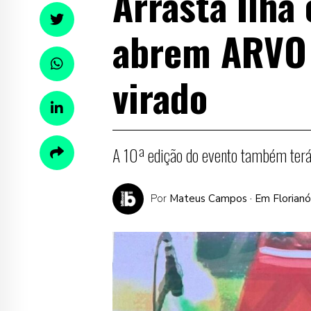
Arrasta Ilha
abrem ARVO 
virado
A 10ª edição do evento também ter
Por
Mateus Campos
· Em Florianó