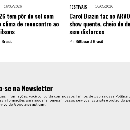
FESTIVAIS
16/05/2026
16/05/2026
6 tem pôr do sol com
Carol Biazin faz no ARV
e clima de reencontro ao
show quente, cheio de de
ilsons
sem disfarces
 Brasil
Por
Billboard Brasil
a-se na Newsletter
suas informações, você concorda com nossos Termos de Uso e nossa Política 
s informações para ajudar a fornecer nossos serviços. Este site é protegido pe
rviço do Google se aplicam.