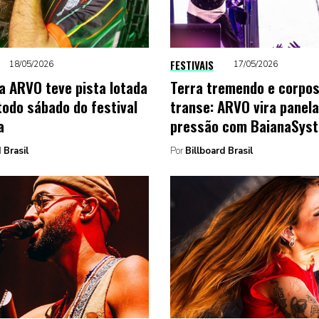
FESTIVAIS
18/05/2026
17/05/2026
a ARVO teve pista lotada
Terra tremendo e corpo
todo sábado do festival
transe: ARVO vira panela
a
pressão com BaianaSys
 Brasil
Por
Billboard Brasil