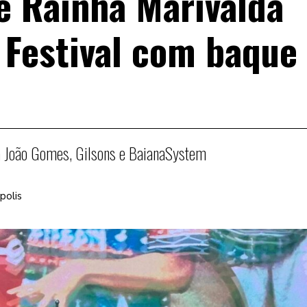
 e Rainha Marivalda
Festival com baque
á João Gomes, Gilsons e BaianaSystem
polis