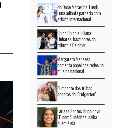
6
No Doce Maravilha, Luedji
Luna adianta parceria com
artista internacional
Chico Chico e Juliana
Linhares: bastidores do
tributo a Belchior
Margareth Menezes
comenta papel das redes na
música nacional
O impacto das trilhas
sonoras de ‘Bridgerton’
Larissa Santos lança novo
EP com 5 inéditas; saiba
quem é ela