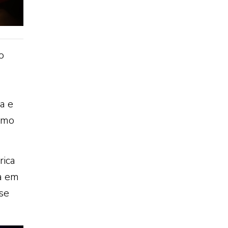
o
a e
como
rica
ia em
se