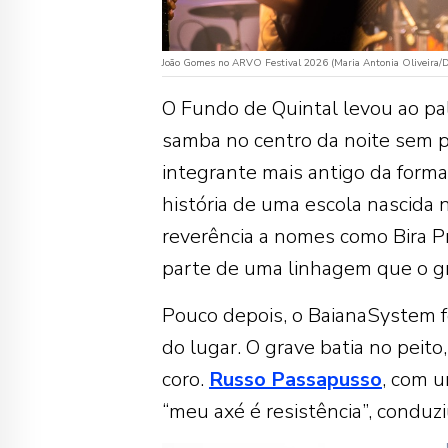
João Gomes no ARVO Festival 2026 (Maria Antonia Oliveira/D
O Fundo de Quintal levou ao pa
samba no centro da noite sem p
integrante mais antigo da forma
história de uma escola nascida
reverência a nomes como Bira Pr
parte de uma linhagem que o gr
Pouco depois, o BaianaSystem fe
do lugar. O grave batia no peito,
coro.
Russo Passapusso
, com u
“meu axé é resistência”, conduz