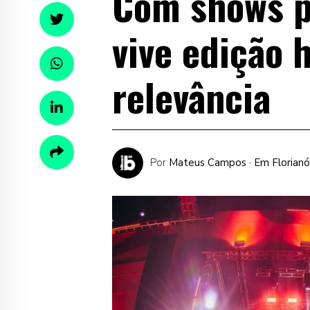
Com shows p
vive edição 
relevância
Por
Mateus Campos
· Em Florianó