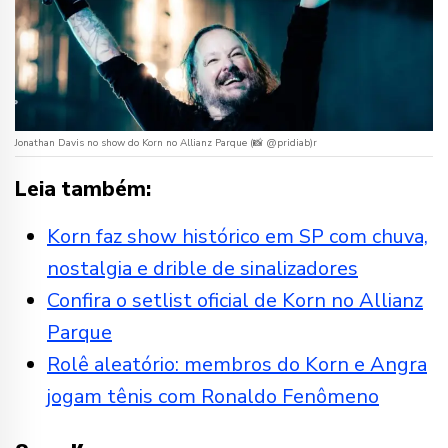
Jonathan Davis no show do Korn no Allianz Parque (📸 @pridiab)r
Leia também:
Korn faz show histórico em SP com chuva,
nostalgia e drible de sinalizadores
Confira o setlist oficial de Korn no Allianz
Parque
Rolê aleatório: membros do Korn e Angra
jogam tênis com Ronaldo Fenômeno