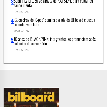
Sophia Laforteza se afasta do KATSEYE para cuidar da
saúde mental
07/08/2026
‘Guerreiras do K-pop’ domina parada da Billboard e busca
recorde; veja lista
07/08/2026
10 anos do BLACKPINK: integrantes se pronunciam após
polêmica de aniversário
07/08/2026