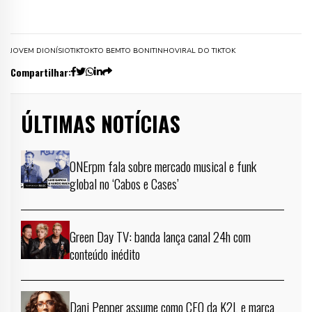
JOVEM DIONÍSIO
TIKTOK
TO BEM
TO BONITINHO
VIRAL DO TIKTOK
Compartilhar:
ÚLTIMAS NOTÍCIAS
ONErpm fala sobre mercado musical e funk
global no ‘Cabos e Cases’
Green Day TV: banda lança canal 24h com
conteúdo inédito
Dani Pepper assume como CEO da K2L e marca