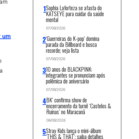
ram
Sophia Laforteza se afasta do
KATSEYE para cuidar da saúde
mental
07/08/2026
r um
‘Guerreiras do K-pop’ domina
parada da Billboard e busca
recorde; veja lista
o
07/08/2026
10 anos do BLACKPINK:
a
integrantes se pronunciam após
polêmica de aniversário
07/08/2026
BK’ confirma show de
encerramento da turnê ‘Castelos &
Ruínas’ no Maracanã
06/08/2026
Stray Kids lança o mini-álbum
‘THIS & THAT’; saiba detalhes