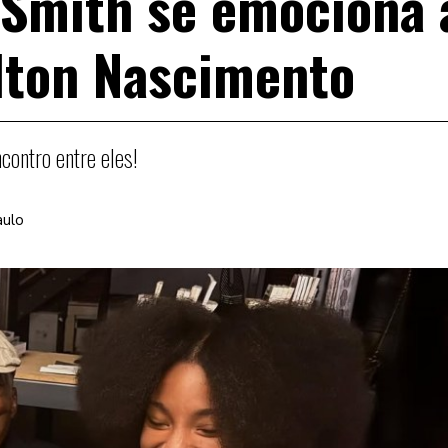
l Smith se emociona 
lton Nascimento
contro entre eles!
aulo