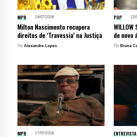
MPB
POP
24/07/2026
22/
Milton Nascimento recupera
WILLOW S
direitos de ‘Travessia’ na Justiça
de novo á
Por
Alexandre Lopes
Por
Bruna C
MPB
ENTREVISTA
17/07/2026