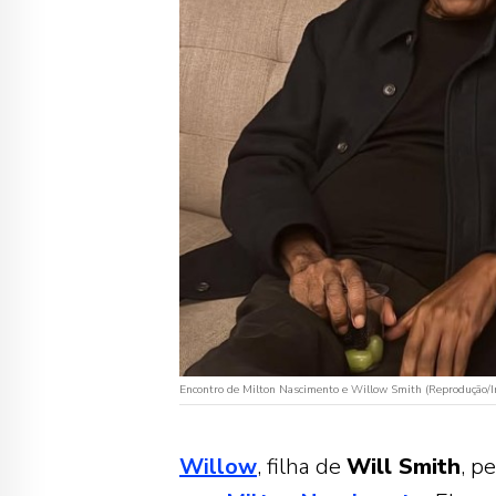
Encontro de Milton Nascimento e Willow Smith (Reprodução/
Willow
, filha de
Will Smith
, p