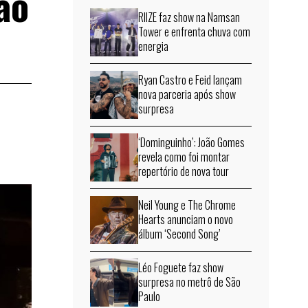
ao
RIIZE faz show na Namsan
Tower e enfrenta chuva com
energia
Ryan Castro e Feid lançam
nova parceria após show
surpresa
‘Dominguinho’: João Gomes
revela como foi montar
repertório de nova tour
Neil Young e The Chrome
Hearts anunciam o novo
álbum ‘Second Song’
Léo Foguete faz show
surpresa no metrô de São
Paulo