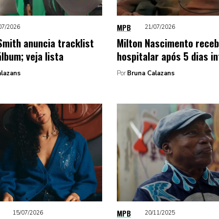
MPB
07/2026
21/07/2026
mith anuncia tracklist
Milton Nascimento receb
lbum; veja lista
hospitalar após 5 dias i
alazans
Por
Bruna Calazans
MPB
15/07/2026
20/11/2025