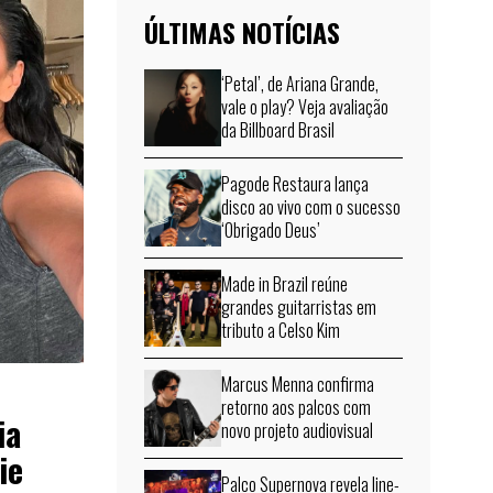
ÚLTIMAS NOTÍCIAS
‘Petal’, de Ariana Grande,
vale o play? Veja avaliação
da Billboard Brasil
Pagode Restaura lança
disco ao vivo com o sucesso
‘Obrigado Deus’
Made in Brazil reúne
grandes guitarristas em
tributo a Celso Kim
Marcus Menna confirma
retorno aos palcos com
ia
novo projeto audiovisual
ie
Palco Supernova revela line-