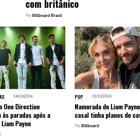
com britânico
Por
Billboard Brasil
AS
POP
24/10/2024
23/10/2024
o One Direction
Namorada de Liam Payne
 às paradas após a
casal tinha planos de c
 Liam Payne
Por
Billboard
d