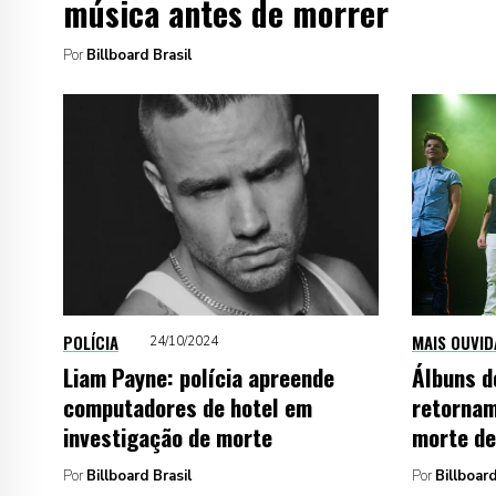
música antes de morrer
Por
Billboard Brasil
POLÍCIA
MAIS OUVID
24/10/2024
Liam Payne: polícia apreende
Álbuns d
computadores de hotel em
retornam
investigação de morte
morte de
Por
Billboard Brasil
Por
Billboar