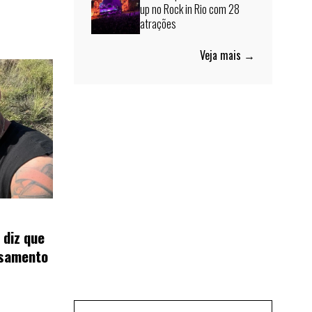
up no Rock in Rio com 28
atrações
Veja mais →
 diz que
asamento