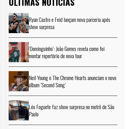
ÚLTIMAS NOTÍCIAS
Ryan Castro e Feid lançam nova parceria após
show surpresa
‘Dominguinho’: João Gomes revela como foi
montar repertório de nova tour
Neil Young e The Chrome Hearts anunciam o novo
álbum ‘Second Song’
Léo Foguete faz show surpresa no metrô de São
Paulo