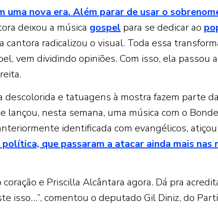
 em uma nova era. Além parar de usar o sobrenom
ntora deixou a música
gospel
para se dedicar ao
po
cantora radicalizou o visual. Toda essa transfor
l, vem dividindo opiniões. Com isso, ela passou a
reita.
 descolorida e tatuagens à mostra fazem parte d
ue lançou, nesta semana, uma música com o Bond
anteriormente identificada com evangélicos, atiçou 
olítica, que passaram a atacar ainda mais nas 
 coração e Priscilla Alcântara agora. Dá pra acredit
te isso…”, comentou o deputado Gil Diniz, do Part