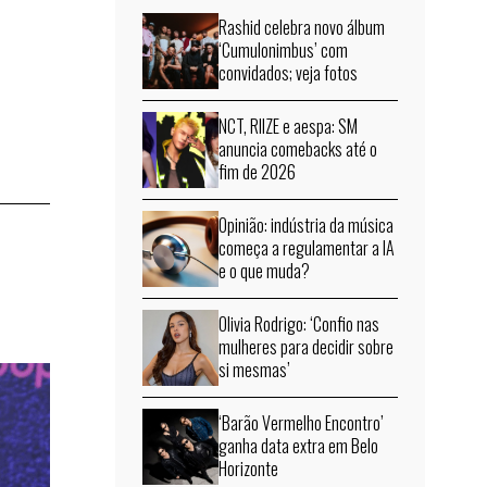
Rashid celebra novo álbum
‘Cumulonimbus’ com
convidados; veja fotos
NCT, RIIZE e aespa: SM
anuncia comebacks até o
fim de 2026
Opinião: indústria da música
começa a regulamentar a IA
e o que muda?
Olivia Rodrigo: ‘Confio nas
mulheres para decidir sobre
si mesmas’
‘Barão Vermelho Encontro’
ganha data extra em Belo
Horizonte