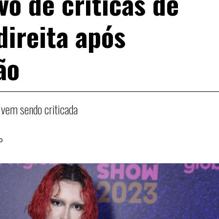
lvo de críticas de
direita após
ão
 vem sendo criticada
o