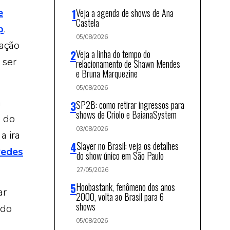
e
Veja a agenda de shows de Ana
Castela
p
.
05/08/2026
mação
Veja a linha do tempo do
 ser
relacionamento de Shawn Mendes
e Bruna Marquezine
05/08/2026
a
SP2B: como retirar ingressos para
shows de Criolo e BaianaSystem
e do
03/08/2026
a ira
Slayer no Brasil: veja os detalhes
redes
do show único em São Paulo
27/05/2026
Hoobastank, fenômeno dos anos
ar
2000, volta ao Brasil para 6
shows
ido
05/08/2026