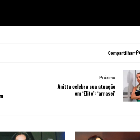
Compartilhar:
Próximo
Anitta celebra sua atuação
em ‘Elite’: ‘arrasei’
am