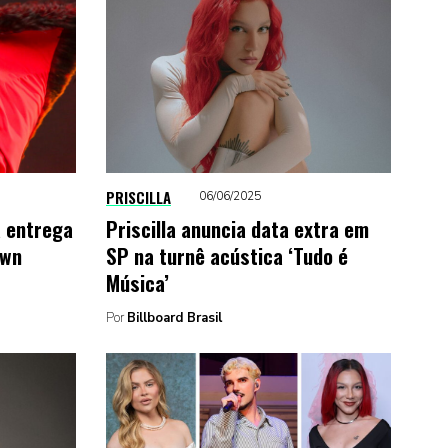
PRISCILLA
06/06/2025
a entrega
Priscilla anuncia data extra em
own
SP na turnê acústica ‘Tudo é
Música’
Por
Billboard Brasil