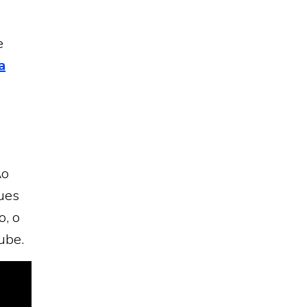
e
a
Ao
ques
o, o
ube.