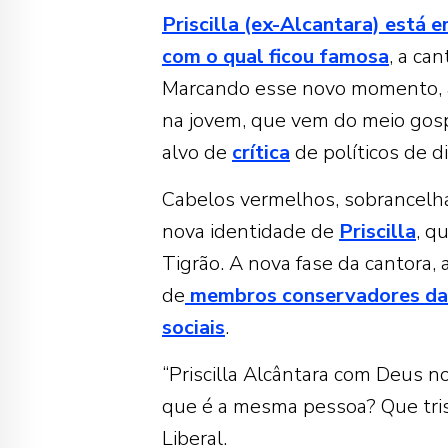
Priscilla (ex-Alcantara) está
com o qual ficou famosa
, a ca
Marcando esse novo momento, a 
na jovem, que vem do meio gospe
alvo de
crítica
de políticos de di
Cabelos vermelhos, sobrancelha
nova identidade de
Priscilla
, q
Tigrão. A nova fase da cantora, 
de
membros conservadores da p
sociais
.
“Priscilla Alcântara com Deus no
que é a mesma pessoa? Que tris
Liberal.