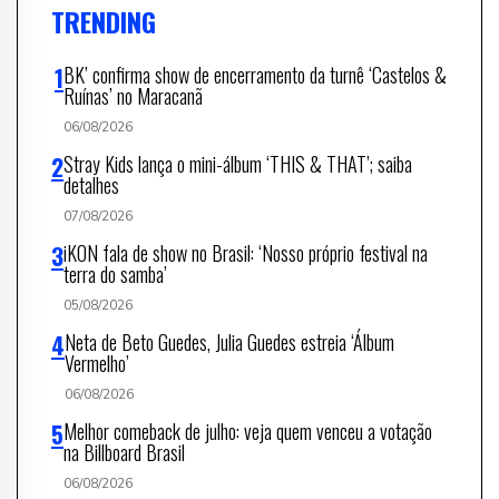
TRENDING
BK’ confirma show de encerramento da turnê ‘Castelos &
Ruínas’ no Maracanã
06/08/2026
Stray Kids lança o mini-álbum ‘THIS & THAT’; saiba
detalhes
07/08/2026
iKON fala de show no Brasil: ‘Nosso próprio festival na
terra do samba’
05/08/2026
Neta de Beto Guedes, Julia Guedes estreia ‘Álbum
Vermelho’
06/08/2026
Melhor comeback de julho: veja quem venceu a votação
na Billboard Brasil
06/08/2026