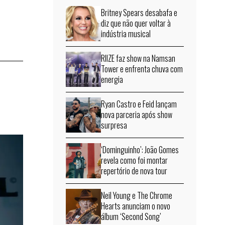
Britney Spears desabafa e
diz que não quer voltar à
indústria musical
RIIZE faz show na Namsan
Tower e enfrenta chuva com
energia
Ryan Castro e Feid lançam
nova parceria após show
surpresa
‘Dominguinho’: João Gomes
revela como foi montar
repertório de nova tour
Neil Young e The Chrome
Hearts anunciam o novo
álbum ‘Second Song’