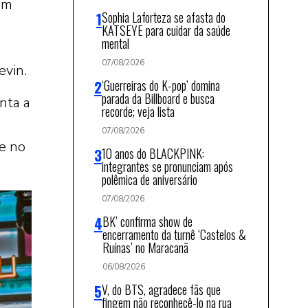
em
Sophia Laforteza se afasta do
KATSEYE para cuidar da saúde
mental
07/08/2026
evin.
‘Guerreiras do K-pop’ domina
parada da Billboard e busca
nta a
recorde; veja lista
07/08/2026
e no
10 anos do BLACKPINK:
integrantes se pronunciam após
polêmica de aniversário
07/08/2026
BK’ confirma show de
encerramento da turnê ‘Castelos &
Ruínas’ no Maracanã
06/08/2026
V, do BTS, agradece fãs que
fingem não reconhecê-lo na rua