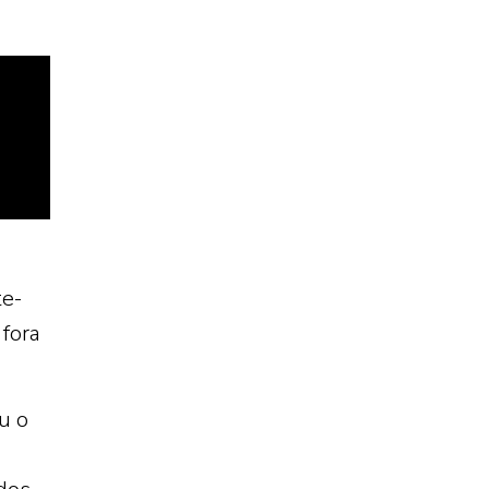
te-
 fora
u o