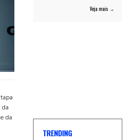
Veja mais →
etapa
e da
te da
TRENDING