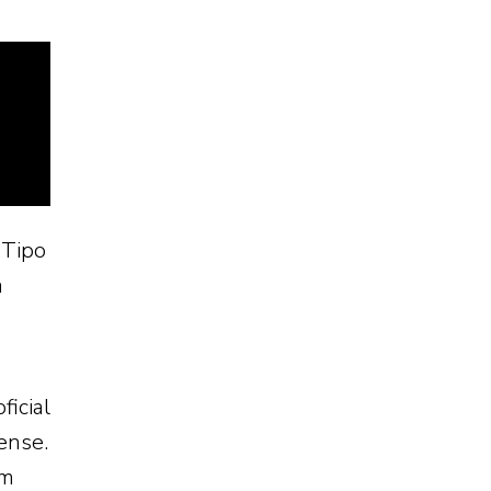
“Tipo
a
ficial
ense.
em