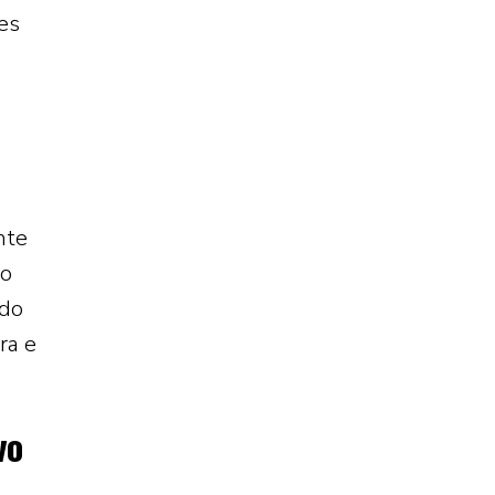
es
nte
do
 do
ra e
vo