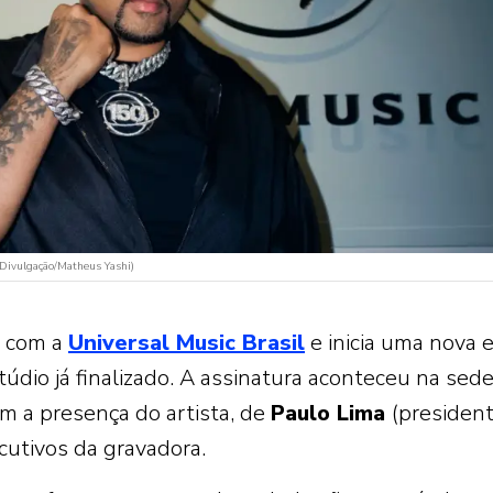
(Divulgação/Matheus Yashi)
o com a
Universal Music Brasil
e inicia uma nova 
údio já finalizado. A assinatura aconteceu na sed
om a presença do artista, de
Paulo Lima
(presiden
cutivos da gravadora.