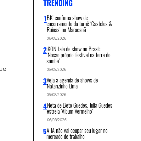
TRENDING
BK’ confirma show de
encerramento da turnê ‘Castelos &
Ruínas’ no Maracanã
06/08/2026
iKON fala de show no Brasil:
‘Nosso próprio festival na terra do
samba’
que
05/08/2026
Veja a agenda de shows de
Natanzinho Lima
05/08/2026
Neta de Beto Guedes, Julia Guedes
estreia ‘Álbum Vermelho’
06/08/2026
A IA não vai ocupar seu lugar no
mercado de trabalho