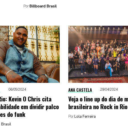
Por
Billboard Brasil
O
ANA CASTELA
06/05/2024
29/04/2024
io: Kevin O Chris cita
Veja o line up do dia de 
bilidade em dividir palco
brasileira no Rock in Rio
es do funk
Por
Lola Ferreira
 Brasil