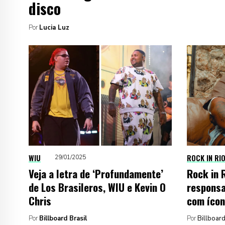
disco
Por
Lucia Luz
WIU
ROCK IN RI
29/01/2025
Veja a letra de ‘Profundamente’
Rock in R
de Los Brasileros, WIU e Kevin O
responsa
Chris
com ícon
Por
Billboard Brasil
Por
Billboard