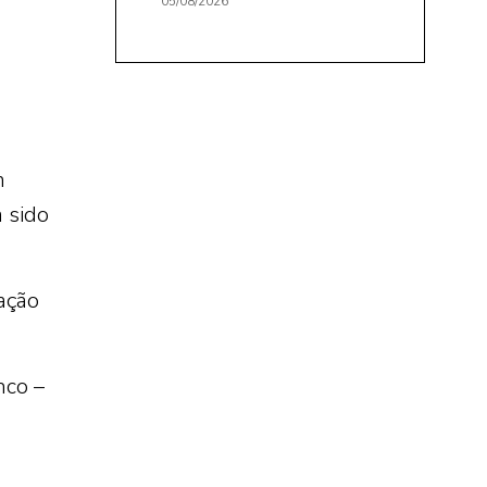
05/08/2026
m
 sido
ação
nco –