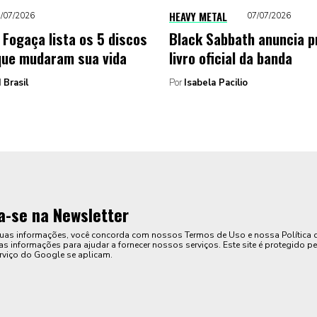
HEAVY METAL
/07/2026
07/07/2026
 Fogaça lista os 5 discos
Black Sabbath anuncia p
que mudaram sua vida
livro oficial da banda
 Brasil
Por
Isabela Pacilio
a-se na Newsletter
suas informações, você concorda com nossos Termos de Uso e nossa Política 
s informações para ajudar a fornecer nossos serviços. Este site é protegido pe
rviço do Google se aplicam.