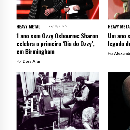
HEAVY METAL
HEAVY META
22/07/2026
1 ano sem Ozzy Osbourne: Sharon
Um ano s
celebra o primeiro ‘Dia do Ozzy’,
legado d
em Birmingham
Por
Alexand
Por
Dora Arai