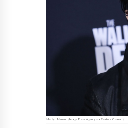
Marilyn Manson (Image Press Agency via Reuters Connect)