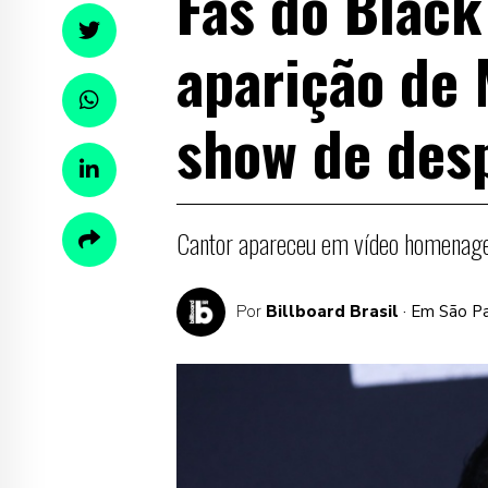
Fãs do Black
aparição de
show de des
Cantor apareceu em vídeo homenag
Por
Billboard Brasil
· Em São P