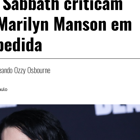
 Sabbath criticam
 Marilyn Manson em
pedida
eando Ozzy Osbourne
aulo