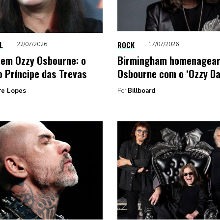
L
ROCK
22/07/2026
17/07/2026
em Ozzy Osbourne: o
Birmingham homenagear
o Príncipe das Trevas
Osbourne com o ‘Ozzy Da
re Lopes
Por
Billboard