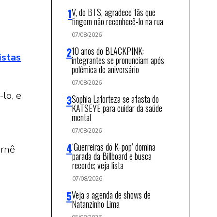
V, do BTS, agradece fãs que
fingem não reconhecê-lo na rua
07/08/2026
10 anos do BLACKPINK:
istas
integrantes se pronunciam após
polêmica de aniversário
07/08/2026
-lo, e
Sophia Laforteza se afasta do
KATSEYE para cuidar da saúde
mental
07/08/2026
‘Guerreiras do K-pop’ domina
urnê
parada da Billboard e busca
recorde; veja lista
07/08/2026
Veja a agenda de shows de
Natanzinho Lima