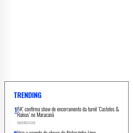
TRENDING
BK’ confirma show de encerramento da turnê ‘Castelos &
Ruínas’ no Maracanã
06/08/2026
Veja a agenda de shows de Natanzinho Lima