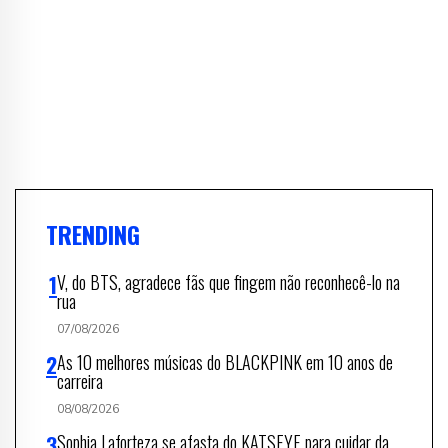
TRENDING
V, do BTS, agradece fãs que fingem não reconhecê-lo na
rua
07/08/2026
As 10 melhores músicas do BLACKPINK em 10 anos de
carreira
08/08/2026
Sophia Laforteza se afasta do KATSEYE para cuidar da