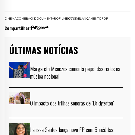
CINEMA
COMEBACK
DOCUMENTÁRO
FILME
KATSEYE
LANÇAMENTO
POP
Compartilhar:
ÚLTIMAS NOTÍCIAS
Margareth Menezes comenta papel das redes na
música nacional
O impacto das trilhas sonoras de ‘Bridgerton’
Larissa Santos lança novo EP com 5 inéditas;