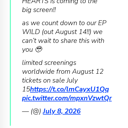
HEARTS is coming to the
big screen!!
as we count down to our EP
WILD (out August 14!!) we
can’t wait to share this with
you 🥹
limited screenings
worldwide from August 12
tickets on sale July
15
https://t.co/lmCayxU1Qq
pic.twitter.com/mpxnVzwtQr
— (@)
July 8, 2026