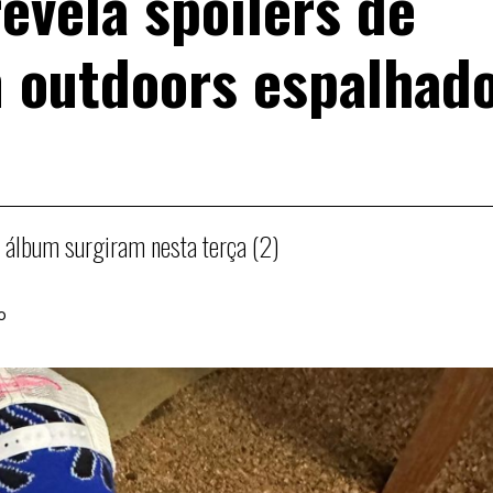
 revela spoilers de
m outdoors espalhad
 álbum surgiram nesta terça (2)
o