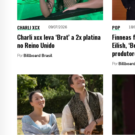
CHARLI XCX
POP
09/07/2026
18/
Charli xcx leva ‘Brat’ a 2x platina
Finneas f
no Reino Unido
Eilish, ‘
produtor
Por
Billboard Brasil
Por
Billboar