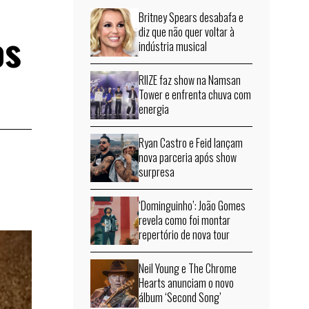
Britney Spears desabafa e
os
diz que não quer voltar à
indústria musical
RIIZE faz show na Namsan
Tower e enfrenta chuva com
energia
Ryan Castro e Feid lançam
nova parceria após show
surpresa
‘Dominguinho’: João Gomes
revela como foi montar
repertório de nova tour
Neil Young e The Chrome
Hearts anunciam o novo
álbum ‘Second Song’