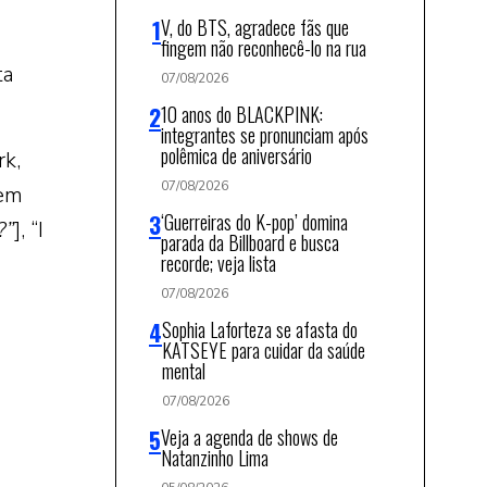
V, do BTS, agradece fãs que
fingem não reconhecê-lo na rua
ta
07/08/2026
10 anos do BLACKPINK:
integrantes se pronunciam após
polêmica de aniversário
k,
07/08/2026
cem
‘Guerreiras do K-pop’ domina
?”
], “I
parada da Billboard e busca
recorde; veja lista
07/08/2026
Sophia Laforteza se afasta do
KATSEYE para cuidar da saúde
mental
07/08/2026
Veja a agenda de shows de
Natanzinho Lima