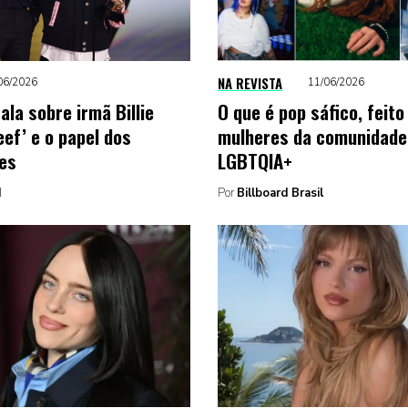
NA REVISTA
06/2026
11/06/2026
ala sobre irmã Billie
O que é pop sáfico, feito
Beef’ e o papel dos
mulheres da comunidade
es
LGBTQIA+
d
Por
Billboard Brasil