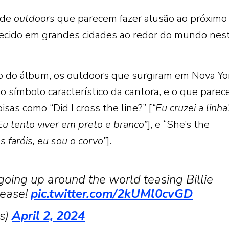
 de
outdoors
que parecem fazer alusão ao próximo
ecido em grandes cidades ao redor do mundo nes
 do álbum, os outdoors que surgiram em Nova Yor
 símbolo característico da cantora, e o que pare
isas como “Did I cross the line?” [
“Eu cruzei a
linha
Eu tento viver em preto e branco”
], e “She’s the
os faróis, eu sou o corvo”
].
oing up around the world teasing Billie
lease!
pic.twitter.com/2kUMl0cvGD
s)
April 2, 2024