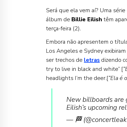
Será que ela vem aí? Uma série
álbum de
Billie Eilish
têm apar
terça-feira (2).
Embora não apresentem o título
Los Angeles e Sydney exibiram o
ser trechos de
letras
dizendo co
try to live in black and white” [
“
headlights I’m the deer.[
“Ela é 
New billboards are g
Eilish’s upcoming re
— 🏁 (@concertleak