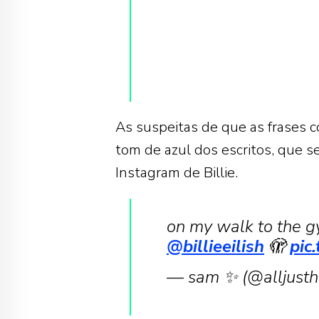
As suspeitas de que as frases 
tom de azul dos escritos, que s
Instagram de Billie.
on my walk to the gym
@billieeilish
🫣
pic
— sam ✨ (@alljust