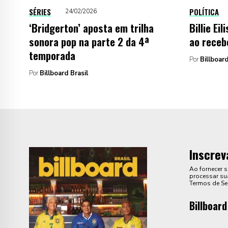
SÉRIES
POLÍTICA
24/02/2026
‘Bridgerton’ aposta em trilha
Billie Ei
sonora pop na parte 2 da 4ª
ao receb
temporada
Por
Billboar
Por
Billboard Brasil
Inscrev
Ao fornecer 
processar sua
Termos de Se
Billboard