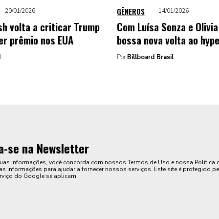
GÊNEROS
20/01/2026
14/01/2026
lish volta a criticar Trump
Com Luísa Sonza e Olivia
er prêmio nos EUA
bossa nova volta ao hyp
d
Por
Billboard Brasil
a-se na Newsletter
suas informações, você concorda com nossos Termos de Uso e nossa Política 
s informações para ajudar a fornecer nossos serviços. Este site é protegido pe
rviço do Google se aplicam.