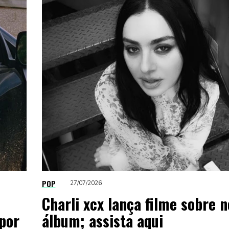
POP
27/07/2026
Charli xcx lança filme sobre 
por
álbum; assista aqui