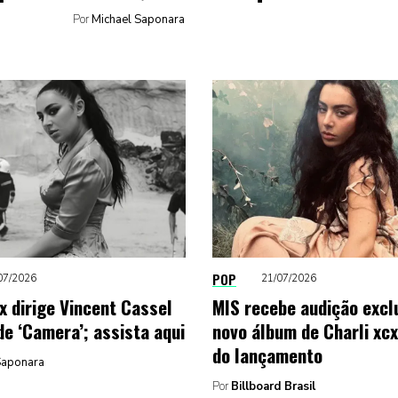
Por
Michael Saponara
POP
07/2026
21/07/2026
x dirige Vincent Cassel
MIS recebe audição excl
de ‘Camera’; assista aqui
novo álbum de Charli xc
do lançamento
Saponara
Por
Billboard Brasil