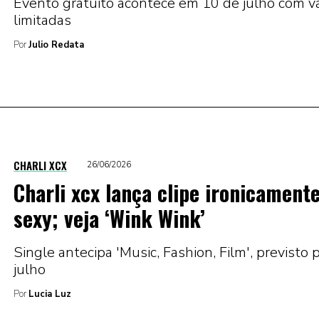
Evento gratuito acontece em 10 de julho com v
limitadas
Por
Julio Redata
CHARLI XCX
26/06/2026
Charli xcx lança clipe ironicament
sexy; veja ‘Wink Wink’
Single antecipa 'Music, Fashion, Film', previsto 
julho
Por
Lucia Luz