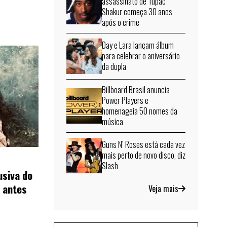
assassinato de Tupac
Shakur começa 30 anos
após o crime
Day e Lara lançam álbum
para celebrar o aniversário
da dupla
Billboard Brasil anuncia
Power Players e
homenageia 50 nomes da
música
Guns N’ Roses está cada vez
mais perto de novo disco, diz
Slash
usiva do
x antes
Veja mais