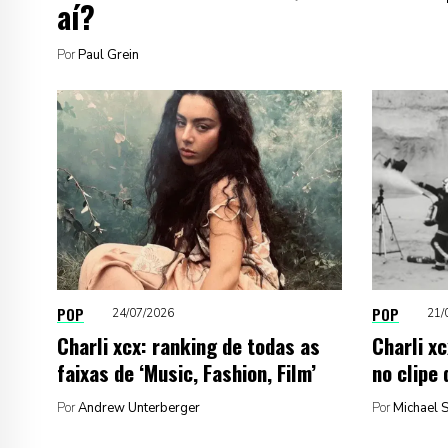
aí?
Por
Paul Grein
POP
POP
24/07/2026
21/
Charli xcx: ranking de todas as
Charli xc
faixas de ‘Music, Fashion, Film’
no clipe 
Por
Andrew Unterberger
Por
Michael 