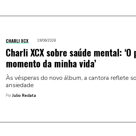
CHARLI XCX
19/06/2026
Charli XCX sobre saúde mental: ‘O 
momento da minha vida’
Às vésperas do novo álbum, a cantora reflete s
ansiedade
Por
Julio Redata