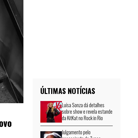
ÚLTIMAS NOTÍCIAS
Luísa Sonza dá detalhes
sobre show e revela estande
da KitKat no Rock in Rio
novo
Julgamento pelo