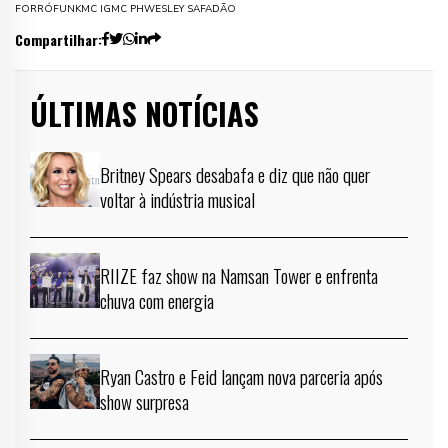
FORRÓ
FUNK
MC IG
MC PH
WESLEY SAFADÃO
Compartilhar:
ÚLTIMAS NOTÍCIAS
Britney Spears desabafa e diz que não quer
voltar à indústria musical
RIIZE faz show na Namsan Tower e enfrenta
chuva com energia
Ryan Castro e Feid lançam nova parceria após
show surpresa