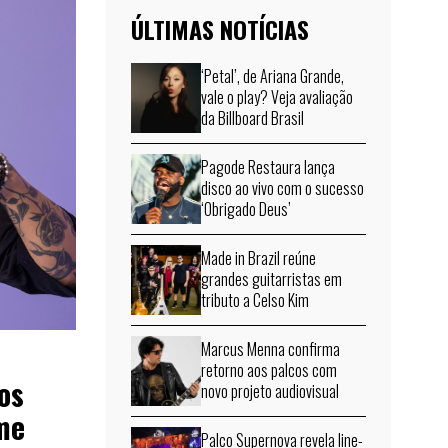
ÚLTIMAS NOTÍCIAS
‘Petal’, de Ariana Grande,
vale o play? Veja avaliação
da Billboard Brasil
Pagode Restaura lança
disco ao vivo com o sucesso
‘Obrigado Deus’
Made in Brazil reúne
grandes guitarristas em
tributo a Celso Kim
Marcus Menna confirma
retorno aos palcos com
os
novo projeto audiovisual
me
Palco Supernova revela line-