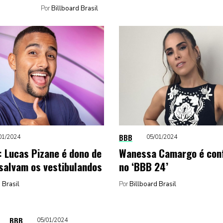
Por
Billboard Brasil
BBB
01/2024
05/01/2024
: Lucas Pizane é dono de
Wanessa Camargo é con
 salvam os vestibulandos
no ‘BBB 24’
 Brasil
Por
Billboard Brasil
BBB
05/01/2024