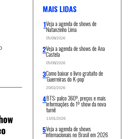
MAIS LIDAS
Veja a agenda de shows de
Natanzinho Lima
05/08/2026
o
Veja a agenda de shows de Ana
Castela
05/08/2026
Como baixar o livro gratuito de
‘Guerreiras do K-pop’
20/02/2026
BTS: palco 360º, preços e mais
informações do 1º show da nova
turnê
show
13/01/2026
eo
Veja a agenda de shows
internacionais no Brasil em 2026