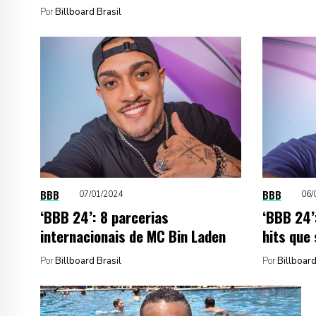
Por
Billboard Brasil
BBB
BBB
07/01/2024
06/
‘BBB 24’: 8 parcerias
‘BBB 24’
internacionais de MC Bin Laden
hits que
Por
Billboard Brasil
Por
Billboard