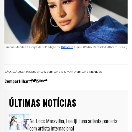
Simone Mendes é a capa da 23ª edição da
Billboard
Brasil (Pedro Machado/Billboard Brasil)
SÃO JOÃO
SERTANEJO
SHOWS
SIMONE E SIMARIA
SIMONE MENDES
Compartilhar:
ÚLTIMAS NOTÍCIAS
No Doce Maravilha, Luedji Luna adianta parceria
com artista internacional