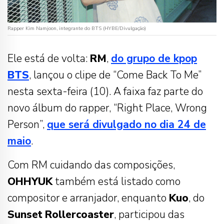
Rapper Kim Namjoon, integrante do BTS (HYBE/Divulgação)
Ele está de volta:
RM
,
do grupo de kpop
BTS
, lançou o clipe de “Come Back To Me”
nesta sexta-feira (10). A faixa faz parte do
novo álbum do rapper, “Right Place, Wrong
Person”,
que será divulgado no dia 24 de
maio
.
Com RM cuidando das composições,
OHHYUK
também está listado como
compositor e arranjador, enquanto
Kuo
, do
Sunset
Rollercoaster
, participou das