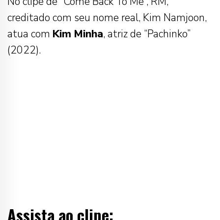
No clipe de “Come Back To Me”, RM,
creditado com seu nome real, Kim Namjoon,
atua com
Kim
Minha
, atriz de “Pachinko”
(2022).
Assista ao clipe: