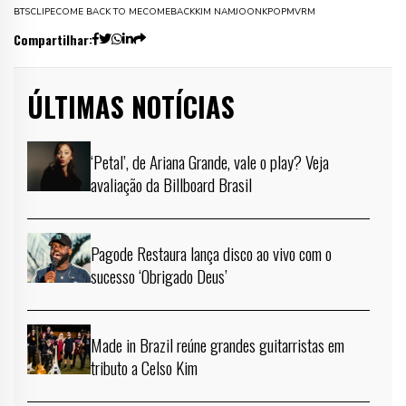
BTS
CLIPE
COME BACK TO ME
COMEBACK
KIM NAMJOON
KPOP
MV
RM
Compartilhar:
ÚLTIMAS NOTÍCIAS
‘Petal’, de Ariana Grande, vale o play? Veja
avaliação da Billboard Brasil
Pagode Restaura lança disco ao vivo com o
sucesso ‘Obrigado Deus’
Made in Brazil reúne grandes guitarristas em
tributo a Celso Kim