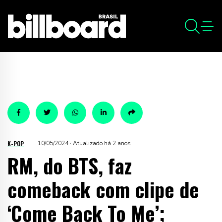
K-POP
10/05/2024 · Atualizado há 2 anos
RM, do BTS, faz
comeback com clipe de
‘Come Back To Me’;