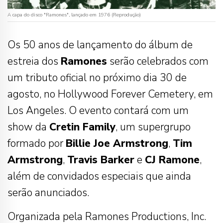
A capa do disco "Ramones", lançado em 1976 (Reprodução)
Os 50 anos de lançamento do álbum de
estreia dos
Ramones
serão celebrados com
um tributo oficial no próximo dia 30 de
agosto, no Hollywood Forever Cemetery, em
Los Angeles. O evento contará com um
show da
Cretin Family
, um supergrupo
formado por
Billie Joe Armstrong
,
Tim
Armstrong
,
Travis Barker
e
CJ Ramone
,
além de convidados especiais que ainda
serão anunciados.
Organizada pela Ramones Productions, Inc.