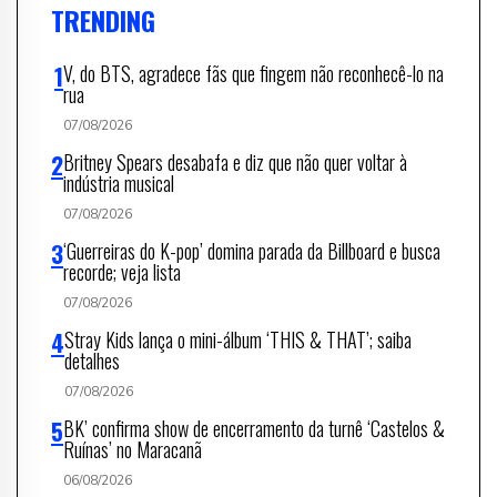
TRENDING
V, do BTS, agradece fãs que fingem não reconhecê-lo na
rua
07/08/2026
Britney Spears desabafa e diz que não quer voltar à
indústria musical
07/08/2026
‘Guerreiras do K-pop’ domina parada da Billboard e busca
recorde; veja lista
07/08/2026
Stray Kids lança o mini-álbum ‘THIS & THAT’; saiba
detalhes
07/08/2026
BK’ confirma show de encerramento da turnê ‘Castelos &
Ruínas’ no Maracanã
06/08/2026