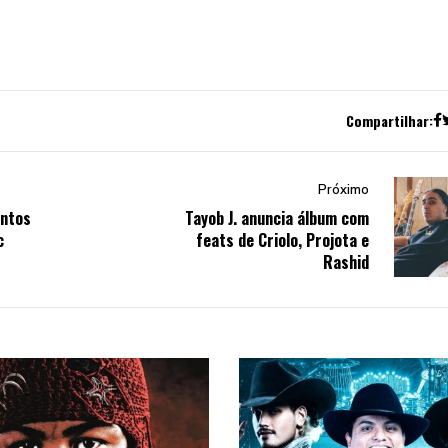
Compartilhar:
Próximo
entos
Tayob J. anuncia álbum com
c
feats de Criolo, Projota e
Rashid