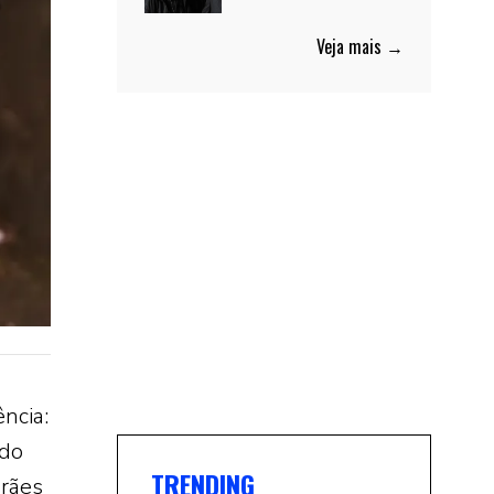
Veja mais →
ncia:
ado
TRENDING
arães