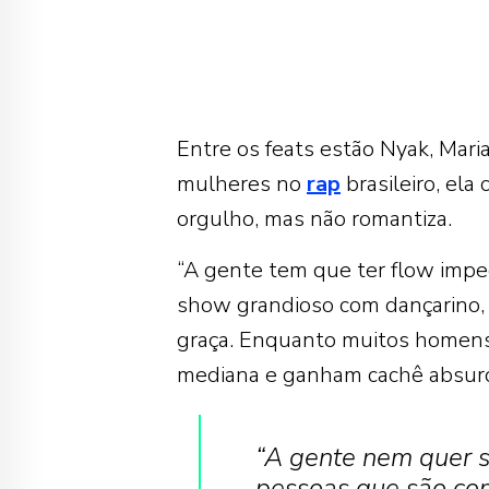
Entre os feats estão Nyak, Mari
mulheres no
rap
brasileiro, el
orgulho, mas não romantiza.
“A gente tem que ter flow impec
show grandioso com dançarino, 
graça. Enquanto muitos homen
mediana e ganham cachê absurd
“A gente nem quer s
pessoas que são co