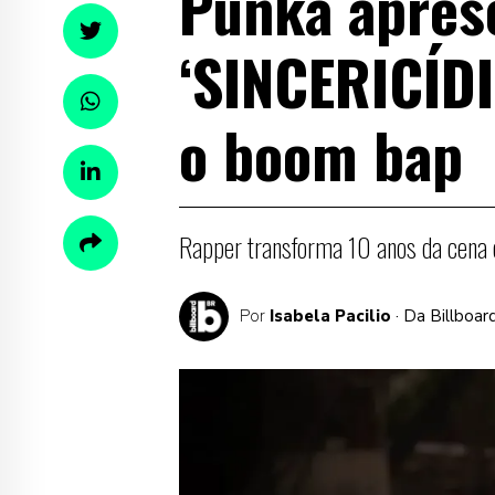
Punka apres
‘SINCERICÍDI
o boom bap
Rapper transforma 10 anos da cena 
Por
Isabela Pacilio
· Da Billboar