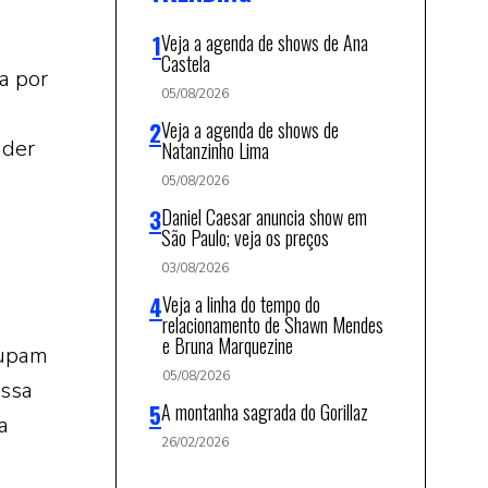
Veja a agenda de shows de Ana
Castela
a por
05/08/2026
Veja a agenda de shows de
nder
Natanzinho Lima
05/08/2026
Daniel Caesar anuncia show em
São Paulo; veja os preços
03/08/2026
Veja a linha do tempo do
relacionamento de Shawn Mendes
e Bruna Marquezine
cupam
05/08/2026
ossa
A montanha sagrada do Gorillaz
a
26/02/2026