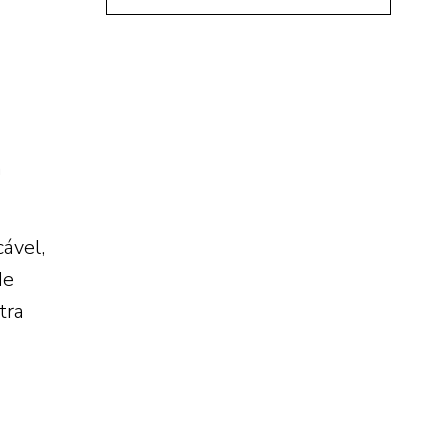
m
ável,
de
tra