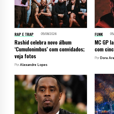
RAP E TRAP
FUNK
05/08/2026
05
Rashid celebra novo álbum
MC GP la
‘Cumulonimbus’ com convidados;
com cinc
veja fotos
Por
Dora Ara
Por
Alexandre Lopes