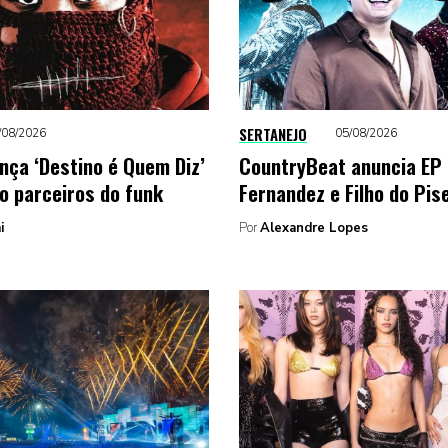
SERTANEJO
/08/2026
05/08/2026
nça ‘Destino é Quem Diz’
CountryBeat anuncia EP
o parceiros do funk
Fernandez e Filho do Pis
i
Por
Alexandre Lopes