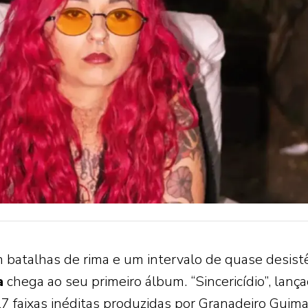
m batalhas de rima e um intervalo de quase desistê
a
chega ao seu primeiro álbum. “Sincericídio”, lanç
17 faixas inéditas produzidas por Granadeiro Guim