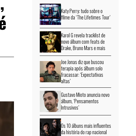
,
Katy Perry: tudo sobre o
é
filme da ‘The Lifetimes Tour’
Karol G revela tracklist de
novo álbum com feats de
Drake, Bruno Mars e mais
Joe Jonas diz que buscou
terapia após álbum solo
fracassar: ‘Expectativas
altas’
Gustavo Mioto anuncia novo
álbum, ‘Pensamentos
Intrusivos’
Os 10 álbuns mais influentes
da história do rap nacional