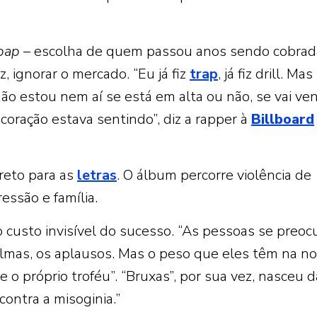
bap
– escolha de quem passou anos sendo cobrad
z, ignorar o mercado. “Eu já fiz
trap
, já fiz drill. Mas
ão estou nem aí se está em alta ou não, se vai ve
coração estava sentindo”, diz a rapper à
Billboard
ireto para as
letras
. O álbum percorre violência de
essão e família.
o custo invisível do sucesso. “As pessoas se preo
almas, os aplausos. Mas o peso que eles têm na n
 o próprio troféu”. “Bruxas”, por sua vez, nasceu d
contra a misoginia.”