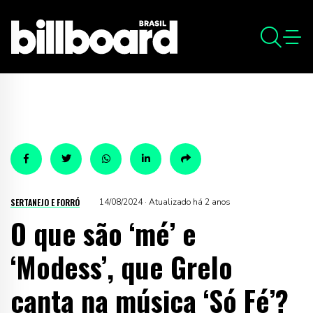
SERTANEJO E FORRÓ
14/08/2024 · Atualizado há 2 anos
O que são ‘mé’ e
‘Modess’, que Grelo
canta na música ‘Só Fé’?