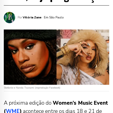
Por
Vitória Zane
· Em São Paulo
Stefanie e Nanda Tsunami (reprodução Facebook)
A próxima edição do
Women’s Music Event
(
WME
)
acontece entre os dias 18 e 21 de