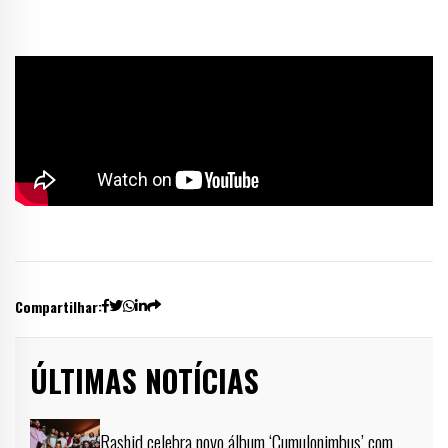
Compartilhar:
ÚLTIMAS NOTÍCIAS
Rashid celebra novo álbum ‘Cumulonimbus’ com