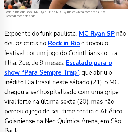
Rock in Rio que nada: MC Ryan SP na NEO Química Arena com a filha, Zoe
(Reprodução/Instagram)
Expoente do funk paulista,
MC Ryan SP
não
deu as caras no
Rock in Rio
e trocou o
festival por um jogo do Corinthians com a
filha, Zoe, de 9 meses.
Escalado para o
show “Para Sempre Trap”
, que abriu o
inédito Dia Brasil neste sábado (21), o MC
chegou a ser hospitalizado com uma gripe
viral forte na última sexta (20), mas não
perdeu o jogo do seu time contra o Atlético
Goianiense na Neo Química Arena, em São
Paulo.