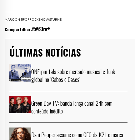
MAROON 5
POP
ROCK
SHOWS
TURNÊ
Compartilhar:
ÚLTIMAS NOTÍCIAS
ONErpm fala sobre mercado musical e funk
global no ‘Cabos e Cases’
Green Day TV: banda lança canal 24h com
conteúdo inédito
Dani Pepper assume como CEO da K2L e marca