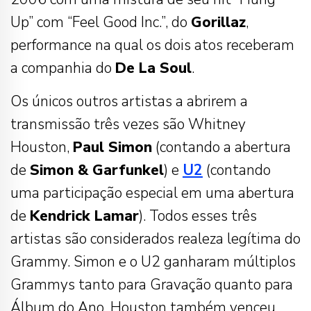
Up” com “Feel Good Inc.”, do
Gorillaz
,
performance na qual os dois atos receberam
a companhia do
De La Soul
.
Os únicos outros artistas a abrirem a
transmissão três vezes são Whitney
Houston,
Paul Simon
(contando a abertura
de
Simon & Garfunkel
) e
U2
(contando
uma participação especial em uma abertura
de
Kendrick Lamar
). Todos esses três
artistas são considerados realeza legítima do
Grammy. Simon e o U2 ganharam múltiplos
Grammys tanto para Gravação quanto para
Álbum do Ano. Houston também venceu