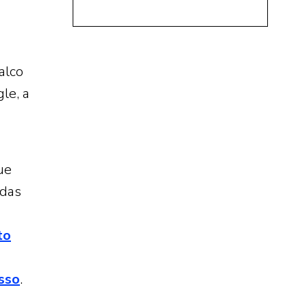
alco
le, a
ue
adas
to
sso
.