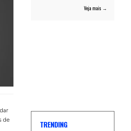
Veja mais →
idar
s de
TRENDING