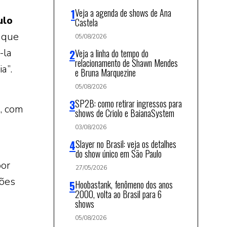
Veja a agenda de shows de Ana
ulo
Castela
s que
05/08/2026
-la
Veja a linha do tempo do
relacionamento de Shawn Mendes
a”.
e Bruna Marquezine
05/08/2026
SP2B: como retirar ingressos para
, com
shows de Criolo e BaianaSystem
03/08/2026
Slayer no Brasil: veja os detalhes
do show único em São Paulo
por
27/05/2026
ções
Hoobastank, fenômeno dos anos
2000, volta ao Brasil para 6
shows
05/08/2026