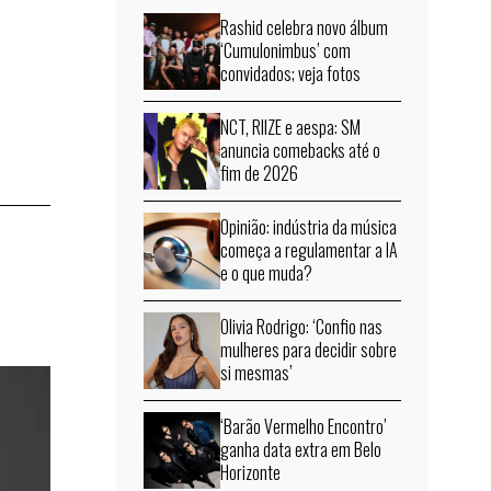
Rashid celebra novo álbum
‘Cumulonimbus’ com
convidados; veja fotos
NCT, RIIZE e aespa: SM
anuncia comebacks até o
fim de 2026
Opinião: indústria da música
começa a regulamentar a IA
e o que muda?
Olivia Rodrigo: ‘Confio nas
mulheres para decidir sobre
si mesmas’
‘Barão Vermelho Encontro’
ganha data extra em Belo
Horizonte