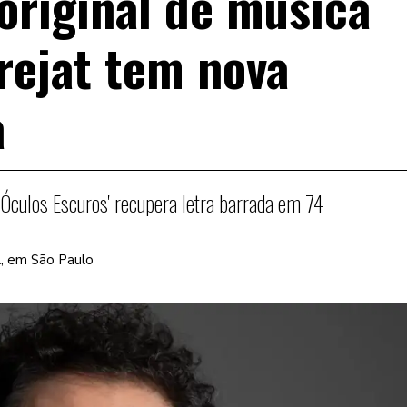
original de música
rejat tem nova
a
'Óculos Escuros' recupera letra barrada em 74
il, em São Paulo