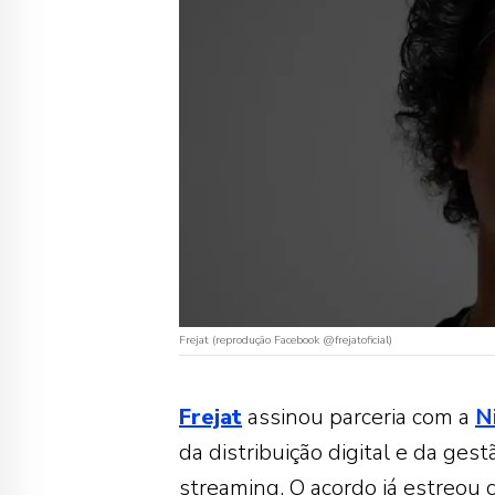
Frejat (reprodução Facebook @frejatoficial)
Frejat
assinou parceria com a
N
da distribuição digital e da ges
streaming. O acordo já estreou 