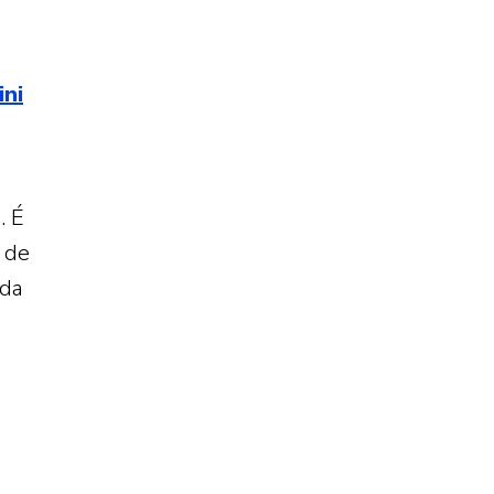
ini
. É
, de
 da