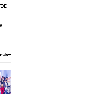
YBE
 e