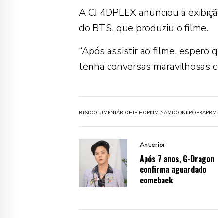
A CJ 4DPLEX anunciou a exibiç
do BTS, que produziu o filme.
“Após assistir ao filme, espero
tenha conversas maravilhosas c
BTS
DOCUMENTÁRIO
HIP HOP
KIM NAMJOON
KPOP
RAP
RM
Anterior
Após 7 anos, G-Dragon
confirma aguardado
comeback