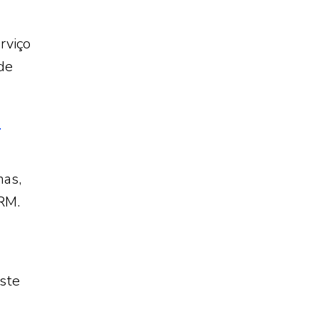
rviço
de
e
mas,
 RM.
ste