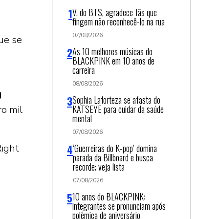
V, do BTS, agradece fãs que
fingem não reconhecê-lo na rua
07/08/2026
ue se
As 10 melhores músicas do
,
BLACKPINK em 10 anos de
carreira
08/08/2026
g
Sophia Laforteza se afasta do
KATSEYE para cuidar da saúde
o mil
mental
07/08/2026
‘Guerreiras do K-pop’ domina
Right
parada da Billboard e busca
recorde; veja lista
07/08/2026
10 anos do BLACKPINK:
integrantes se pronunciam após
polêmica de aniversário