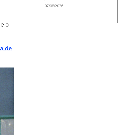
07/08/2026
ue o
ia de