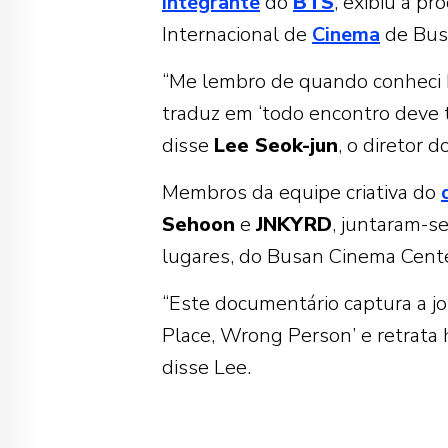
integrante
do
BTS
, exibiu a p
Internacional de
Cinema
de Busa
“Me lembro de quando conheci 
traduz em ‘todo encontro deve t
disse
Lee Seok-jun
, o diretor d
Membros da equipe criativa do
Sehoon
e
JNKYRD
, juntaram-s
lugares, do Busan Cinema Cente
“Este documentário captura a j
Place, Wrong Person’ e retrata
disse Lee.