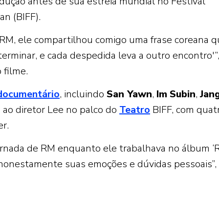
rodução antes de sua estreia mundial no Festival
n (BIFF).
RM, ele compartilhou comigo uma frase coreana q
erminar, e cada despedida leva a outro encontro'”
o filme.
documentário
, incluindo
San Yawn
,
Im
Subin
,
Jan
e ao diretor Lee no palco do
Teatro
BIFF, com quatr
r.
ornada de RM enquanto ele trabalhava no álbum ‘
 honestamente suas emoções e dúvidas pessoais”,