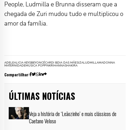
People, Ludmilla e Brunna disseram que a
chegada de Zuri mudou tudo e multiplicou o
amor da família.
ADELE
ALICIA KEYS
BEYONCÉ
CARDI B
DIA DAS MÃES
IZA
LUDMILLA
MADONNA
MATERNIDADE
MÚSICA POP
P!NK
RIHANNA
SHAKIRA
Compartilhar:
ÚLTIMAS NOTÍCIAS
Veja a história de ‘Leãozinho’ e mais clássicos de
Caetano Veloso