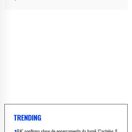
TRENDING
BK’ confirma show de encerramento da turnê ‘Castelos &