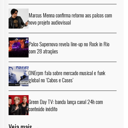
Marcus Menna confirma retorno aos palcos com
novo projeto audiovisual
Palco Supernova revela line-up no Rock in Rio
com 28 atrações
ONErpm fala sobre mercado musical e funk
global no ‘Cabos e Cases’
Green Day TV: banda lança canal 24h com
conteúdo inédito
Veja mais →