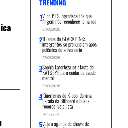
TRENDING
V, do BTS, agradece fãs que
fingem não reconhecê-lo na rua
lica
07/08/2026
10 anos do BLACKPINK:
integrantes se pronunciam após
polêmica de aniversário
07/08/2026
Sophia Laforteza se afasta do
KATSEYE para cuidar da saúde
mental
07/08/2026
‘Guerreiras do K-pop’ domina
parada da Billboard e busca
recorde; veja lista
07/08/2026
u
Veja a agenda de shows de