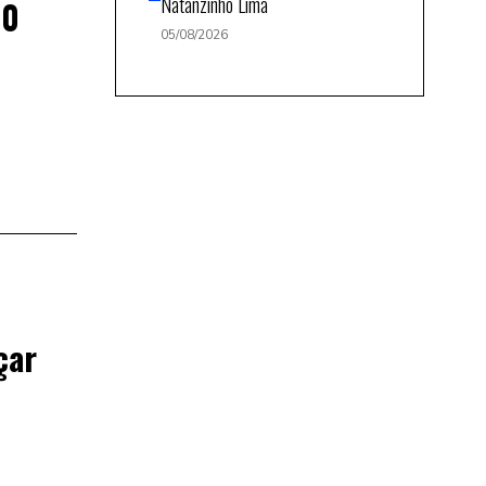
Natanzinho Lima
10
05/08/2026
çar