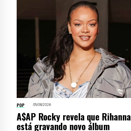
POP
05/08/2026
A$AP Rocky revela que Rihanna
está gravando novo álbum