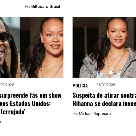
Por
Billboard Brasil
POLÍCIA
/07/2026
26/03/2026
surpreende fãs em show
Suspeita de atirar contr
 nos Estados Unidos:
Rihanna se declara inoc
ferrujada’
Por
Michael Saponara
z