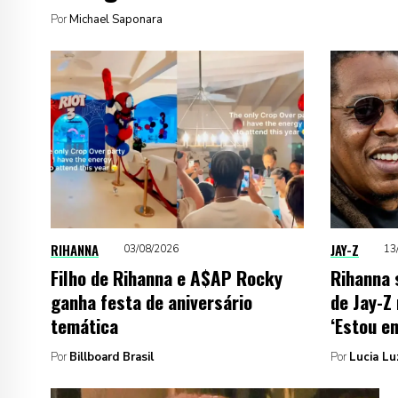
Por
Michael Saponara
RIHANNA
JAY-Z
03/08/2026
13
Filho de Rihanna e A$AP Rocky
Rihanna 
ganha festa de aniversário
de Jay-Z
temática
‘Estou en
Por
Billboard Brasil
Por
Lucia Lu