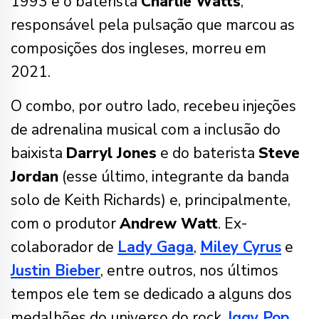
1993 e o baterista
Charlie Watts
,
responsável pela pulsação que marcou as
composições dos ingleses, morreu em
2021.
O combo, por outro lado, recebeu injeções
de adrenalina musical com a inclusão do
baixista
Darryl Jones
e do baterista
Steve
Jordan
(esse último, integrante da banda
solo de Keith Richards) e, principalmente,
com o produtor
Andrew Watt
. Ex-
colaborador de
Lady Gaga
,
Miley Cyrus
e
Justin Bieber
, entre outros, nos últimos
tempos ele tem se dedicado a alguns dos
medalhões do universo do rock.
Iggy Pop
,