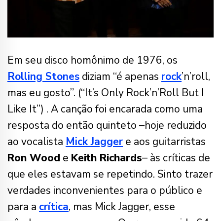
Em seu disco homônimo de 1976, os
Rolling Stones
diziam “é apenas
rock
’n’roll,
mas eu gosto”. (“It’s Only Rock’n’Roll But I
Like It”) . A canção foi encarada como uma
resposta do então quinteto –hoje reduzido
ao vocalista
Mick Jagger
e aos guitarristas
Ron Wood
e
Keith Richards
– às críticas de
que eles estavam se repetindo. Sinto trazer
verdades inconvenientes para o público e
para a
crítica
, mas Mick Jagger, esse