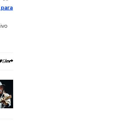
 para
e
ivo