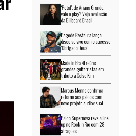
ar
‘Petal’, de Ariana Grande,
vale o play? Veja avaliação
da Billboard Brasil
Pagode Restaura lança
disco ao vivo com o sucesso
‘Obrigado Deus’
Made in Brazil reúne
grandes guitarristas em
tributo a Celso Kim
Marcus Menna confirma
retorno aos palcos com
novo projeto audiovisual
Palco Supernova revela line-
up no Rock in Rio com 28
atrações