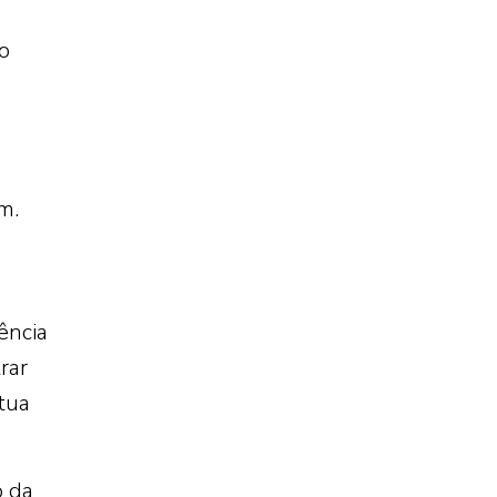
o
m.
ência
rar
tua
o da