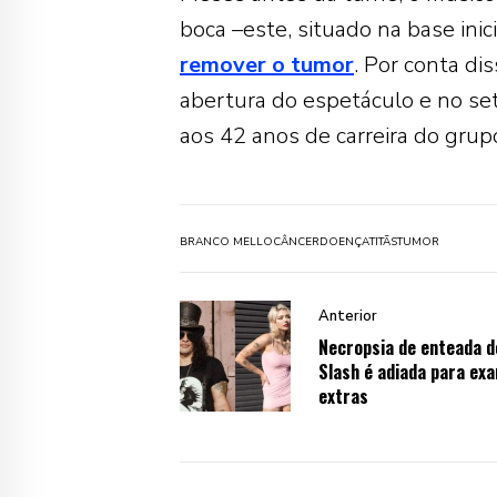
boca –este, situado na base inic
remover o tumor
. Por conta di
abertura do espetáculo e no set
aos 42 anos de carreira do grup
BRANCO MELLO
CÂNCER
DOENÇA
TITÃS
TUMOR
Anterior
Necropsia de enteada d
Slash é adiada para ex
extras