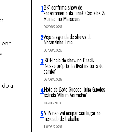
BK’ confirma show de
encerramento da turnê ‘Castelos &
Ruínas’ no Maracanã
or
06/08/2026
Veja a agenda de shows de
Natanzinho Lima
queno
05/08/2026
e
iKON fala de show no Brasil:
‘Nosso próprio festival na terra do
samba’
05/08/2026
ndo a
Neta de Beto Guedes, Julia Guedes
estreia ‘Álbum Vermelho’
06/08/2026
A IA não vai ocupar seu lugar no
mercado de trabalho
16/03/2026