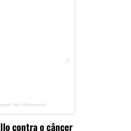
por Titãs (@titasoficial)
llo contra o câncer