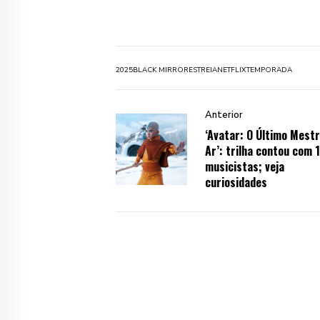
2025
BLACK MIRROR
ESTREIA
NETFLIX
TEMPORADA
Anterior
‘Avatar: O Último Mestr
Ar’: trilha contou com 
musicistas; veja
curiosidades