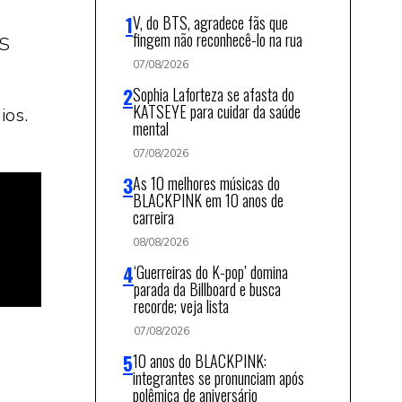
V, do BTS, agradece fãs que
fingem não reconhecê-lo na rua
SS
07/08/2026
Sophia Laforteza se afasta do
KATSEYE para cuidar da saúde
ios.
mental
07/08/2026
As 10 melhores músicas do
BLACKPINK em 10 anos de
carreira
08/08/2026
‘Guerreiras do K-pop’ domina
parada da Billboard e busca
recorde; veja lista
07/08/2026
10 anos do BLACKPINK:
integrantes se pronunciam após
polêmica de aniversário