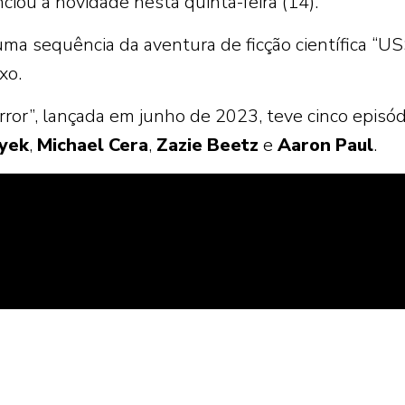
iou a novidade nesta quinta-feira (14).
 uma sequência da aventura de ficção científica “U
xo.
ror”, lançada em junho de 2023, teve cinco episód
yek
,
Michael
Cera
,
Zazie
Beetz
e
Aaron
Paul
.