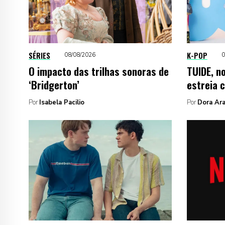
SÉRIES
K-POP
08/08/2026
0
O impacto das trilhas sonoras de
TUIDE, n
‘Bridgerton’
estreia 
Por
Isabela Pacilio
Por
Dora Ara