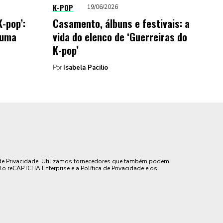
K-POP
19/06/2026
K-pop’:
Casamento, álbuns e festivais: a
 uma
vida do elenco de ‘Guerreiras do
K-pop’
Por
Isabela Pacilio
de Privacidade. Utilizamos fornecedores que também podem
lo reCAPTCHA Enterprise e a Política de Privacidade e os