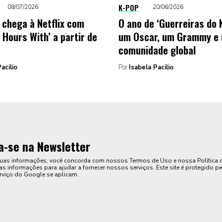
K-POP
08/07/2026
20/06/2026
d chega à Netflix com
O ano de ‘Guerreiras do 
 Hours With’ a partir de
um Oscar, um Grammy e
comunidade global
acilio
Por
Isabela Pacilio
a-se na Newsletter
suas informações, você concorda com nossos Termos de Uso e nossa Política 
s informações para ajudar a fornecer nossos serviços. Este site é protegido pe
rviço do Google se aplicam.