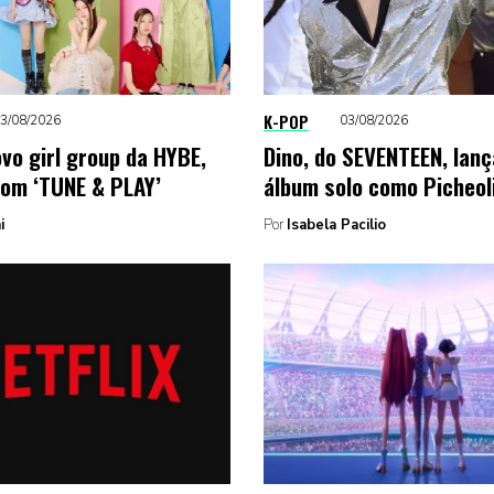
K-POP
3/08/2026
03/08/2026
ovo girl group da HYBE,
Dino, do SEVENTEEN, lanç
com ‘TUNE & PLAY’
álbum solo como Picheol
i
Por
Isabela Pacilio