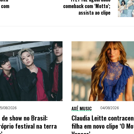
b com
comeback com ‘Motto’;
assista ao clipe
AXÉ MUSIC
5/08/2026
04/08/2026
 de show no Brasil:
Claudia Leitte contrace
óprio festival na terra
filha em novo clipe ‘O Mo
’
Vencer’