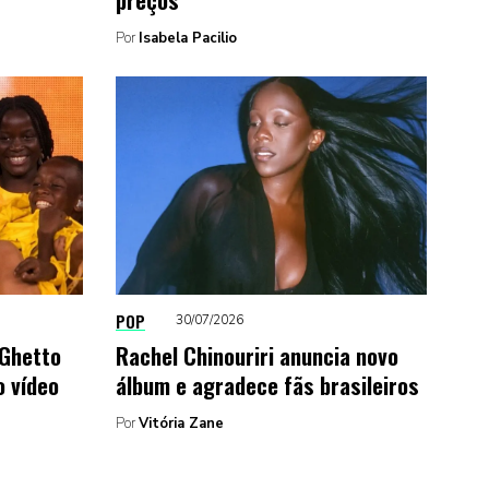
Por
Isabela Pacilio
POP
30/07/2026
 Ghetto
Rachel Chinouriri anuncia novo
 vídeo
álbum e agradece fãs brasileiros
Por
Vitória Zane