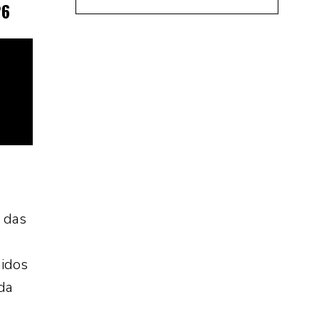
26
 das
nidos
da