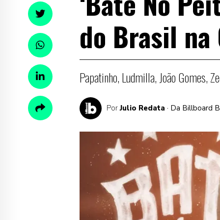
‘Bate No Peit
do Brasil n
Papatinho, Ludmilla, João Gomes, Z
Por
Julio Redata
· Da Billboard 