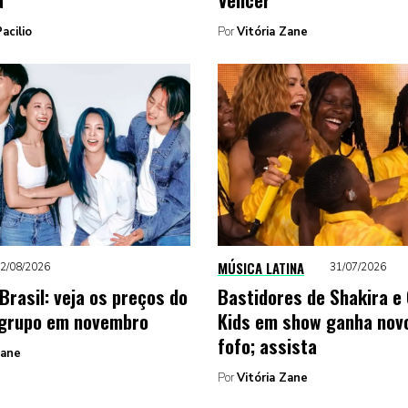
acilio
Por
Vitória Zane
MÚSICA LATINA
2/08/2026
31/07/2026
Brasil: veja os preços do
Bastidores de Shakira e
 grupo em novembro
Kids em show ganha novo
fofo; assista
Zane
Por
Vitória Zane