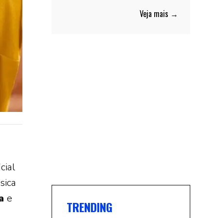
Veja mais →
cial
sica
sa
e
TRENDING