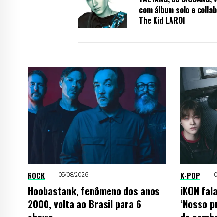
com álbum solo e colla
The Kid LAROI
ROCK
K-POP
05/08/2026
0
Hoobastank, fenômeno dos anos
iKON fala
2000, volta ao Brasil para 6
‘Nosso pr
shows
do samba