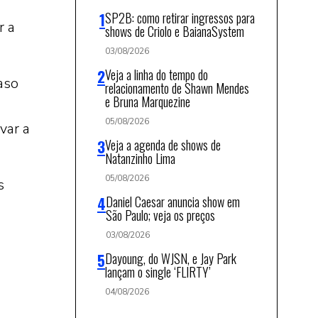
SP2B: como retirar ingressos para
r a
shows de Criolo e BaianaSystem
03/08/2026
Veja a linha do tempo do
aso
relacionamento de Shawn Mendes
e Bruna Marquezine
05/08/2026
var a
Veja a agenda de shows de
Natanzinho Lima
05/08/2026
s
Daniel Caesar anuncia show em
São Paulo; veja os preços
03/08/2026
Dayoung, do WJSN, e Jay Park
lançam o single ‘FLIRTY’
04/08/2026