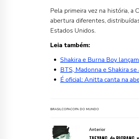
Pela primeira vez na história, 
abertura diferentes, distribuíd
Estados Unidos.
Leia também:
Shakira e Burna Boy lançam 
BTS, Madonna e Shakira se 
É oficial: Anitta canta na 
BRASIL
COPA
COPA DO MUNDO
Anterior
TAEYANG, do BIGBANG, v