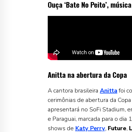
Ouça ‘Bate No Peito’, músic
Anitta na abertura da Copa
A cantora brasileira
Anitta
foi c
cerimônias de abertura da Cop
apresentará no
SoFi Stadium
, 
e Paraguai, marcada para o dia 
shows de
Katy Perry
,
Future
,
L