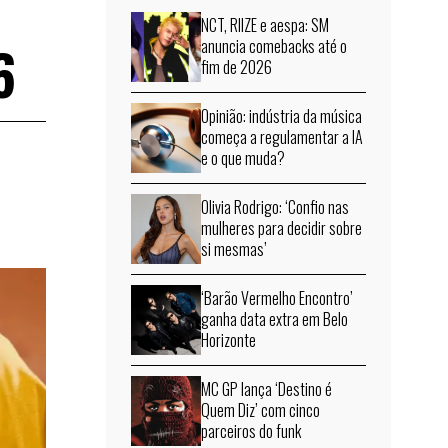
NCT, RIIZE e aespa: SM
6
anuncia comebacks até o
fim de 2026
Opinião: indústria da música
começa a regulamentar a IA
e o que muda?
Olivia Rodrigo: ‘Confio nas
mulheres para decidir sobre
si mesmas’
‘Barão Vermelho Encontro’
ganha data extra em Belo
Horizonte
MC GP lança ‘Destino é
Quem Diz’ com cinco
parceiros do funk