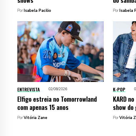
Por
Isabela Pacilio
Por
Isabela P
ENTREVISTA
K-POP
02/08/2026
0
Elfigo estreia no Tomorrowland
KARD no 
com apenas 15 anos
show do
Por
Vitória Zane
Por
Vitória 