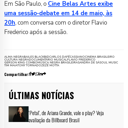
Em São Paulo, o
Cine Belas Artes exibe
uma sessão-debate em 14 de maio, às
20h
, com conversa com o diretor Flavio
Frederico após a sessão.
ALMA NEGRA
BAILES BLACK
BID
CARLOS DAFÉ
CASSIANO
CINEMA BRASILEIRO
CULTURA NEGRA
DOCUMENTÁRIO MUSICAL
FLAVIO FREDERICO
GERSON KING COMBO
MÚSICA NEGRA BRASILEIRA
SANDRA DE SÁ
SOUL MUSIC
TIM MAIA
TONY TORNADO
ZEZÉ MOTTA
Compartilhar:
ÚLTIMAS NOTÍCIAS
‘Petal’, de Ariana Grande, vale o play? Veja
avaliação da Billboard Brasil