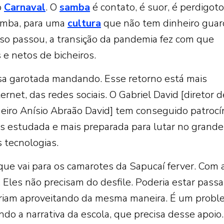
o
Carnaval
. O
samba
é contato, é suor, é perdigoto
samba, para uma
cultura
que não tem dinheiro guar
sso passou, a transição da pandemia fez com que
e netos de bicheiros.
sa garotada mandando. Esse retorno está mais
ernet, das redes sociais. O Gabriel David [diretor d
cheiro Anísio Abraão David] tem conseguido patrocí
is estudada e mais preparada para lutar no grande
 tecnologias.
ue vai para os camarotes da Sapucaí ferver. Com 
 Eles não precisam do desfile. Poderia estar pass
tariam aproveitando da mesma maneira. É um prob
ndo a narrativa da escola, que precisa desse apoio.