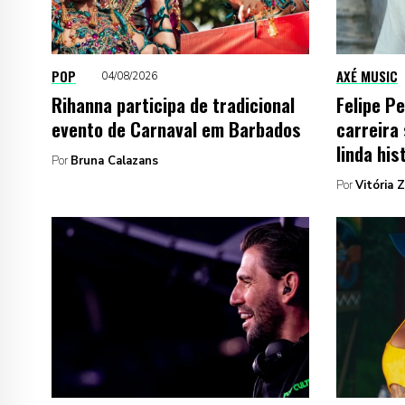
POP
AXÉ MUSIC
04/08/2026
Rihanna participa de tradicional
Felipe P
evento de Carnaval em Barbados
carreira
linda his
Por
Bruna Calazans
Por
Vitória 