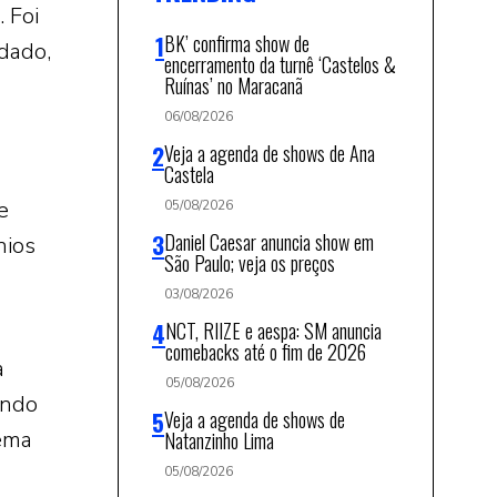
. Foi
BK’ confirma show de
dado,
encerramento da turnê ‘Castelos &
Ruínas’ no Maracanã
06/08/2026
Veja a agenda de shows de Ana
Castela
e
05/08/2026
Daniel Caesar anuncia show em
nios
São Paulo; veja os preços
03/08/2026
NCT, RIIZE e aespa: SM anuncia
comebacks até o fim de 2026
a
05/08/2026
ando
Veja a agenda de shows de
lema
Natanzinho Lima
05/08/2026