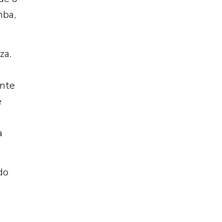
mba,
za.
ente
e
a
do