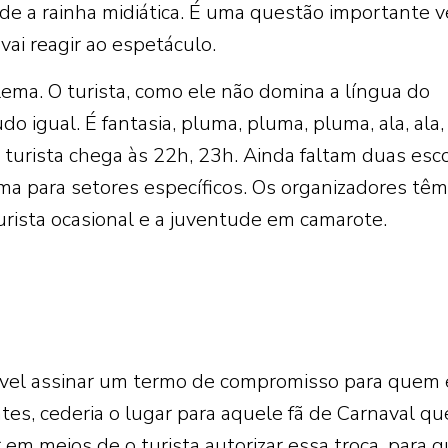
de a rainha midiática. É uma questão importante v
ai reagir ao espetáculo.
ema. O turista, como ele não domina a língua do
o igual. É fantasia, pluma, pluma, pluma, ala, ala, 
 turista chega às 22h, 23h. Ainda faltam duas esco
ema para setores específicos. Os organizadores têm
rista ocasional e a juventude em camarote.
ível assinar um termo de compromisso para quem 
es, cederia o lugar para aquele fã de Carnaval qu
 em meios de o turista autorizar essa troca, para q