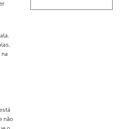
er
ala.
las,
 na
está
e não
ue o