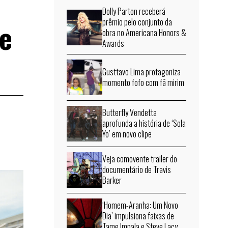
Dolly Parton receberá
prêmio pelo conjunto da
de
obra no Americana Honors &
Awards
Gusttavo Lima protagoniza
momento fofo com fã mirim
Butterfly Vendetta
aprofunda a história de ‘Sola
Yo’ em novo clipe
Veja comovente trailer do
documentário de Travis
Barker
‘Homem-Aranha: Um Novo
Dia’ impulsiona faixas de
Tame Impala e Steve Lacy