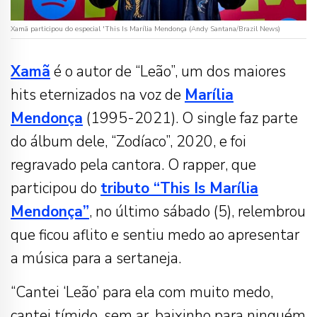
Xamã participou do especial 'This Is Marília Mendonça (Andy Santana/Brazil News)
Xamã
é o autor de “Leão”, um dos maiores
hits eternizados na voz de
Marília
Mendonça
(1995-2021). O single faz parte
do álbum dele, “Zodíaco”, 2020, e foi
regravado pela cantora. O rapper, que
participou do
tributo “This Is Marília
Mendonça”
, no último sábado (5), relembrou
que ficou aflito e sentiu medo ao apresentar
a música para a sertaneja.
“Cantei ‘Leão’ para ela com muito medo,
cantei tímido, sem ar, baixinho para ninguém